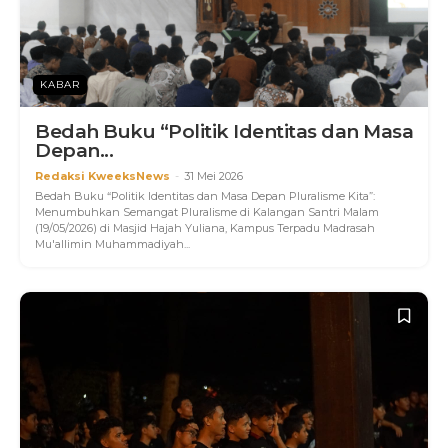
KABAR
Bedah Buku “Politik Identitas dan Masa
Depan...
Redaksi KweeksNews
-
31 Mei 2026
Bedah Buku “Politik Identitas dan Masa Depan Pluralisme Kita”:
Menumbuhkan Semangat Pluralisme di Kalangan Santri Malam
(19/05/2026) di Masjid Hajah Yuliana, Kampus Terpadu Madrasah
Mu'allimin Muhammadiyah...