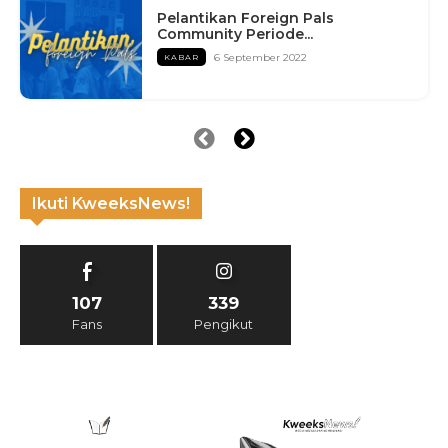
Pelantikan Foreign Pals
Community Periode...
6 September 2022
KABAR
Ikuti KweeksNews!
107
339
Fans
Pengikut