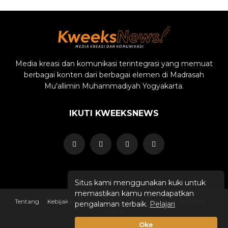
Media kreasi dan komunikasi terintegrasi yang memuat
berbagai konten dari berbagai elemen di Madrasah
Mu'allimin Muhammadiyah Yogyakarta.
IKUTI KWEEKSNEWS
Situs kami menggunakan kuki untuk
memastikan kamu mendapatkan
Tentang
Kebijakan Privasi
Disclaimer
Bantuan
Network
pengalaman terbaik.
Pelajari
Status
Oke