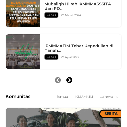
Mubaligh Hijrah IKMMMASSSITA
dan PD...
29 Maret 2024
KABAR
IPMMMATIM Tebar Kepedulian di
Tanah...
29 April 2022
KABAR
Komunitas
Semua
IKMAMMM
Lainnya