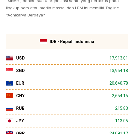
"SINAR", adalah suatu organisasi santri yang berfokus pada
lingkup pers atau media massa. dan LPM ini memiliki Tagline
"Adhikarya Berdaya"
IDR - Rupiah indonesia
USD
17,913.01
SGD
13,954.18
EUR
20,640.78
CNY
2,654.15
RUB
215.83
JPY
113.05
GBP
24,091.17