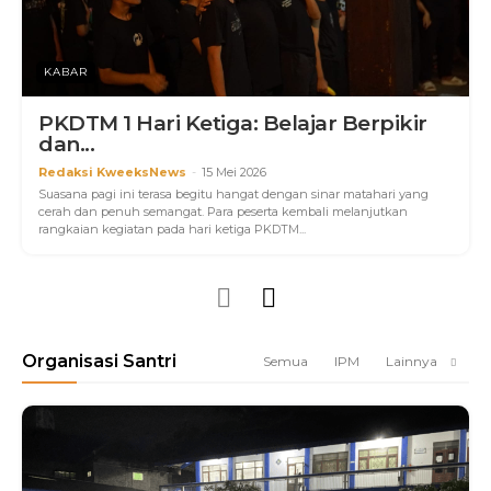
KABAR
PKDTM 1 Hari Ketiga: Belajar Berpikir
dan...
Redaksi KweeksNews
-
15 Mei 2026
Suasana pagi ini terasa begitu hangat dengan sinar matahari yang
cerah dan penuh semangat. Para peserta kembali melanjutkan
rangkaian kegiatan pada hari ketiga PKDTM...
Organisasi Santri
Semua
IPM
Lainnya