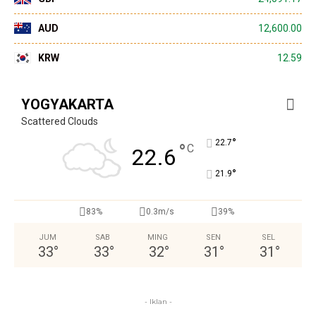
AUD
12,600.00
KRW
12.59
YOGYAKARTA
Scattered Clouds
°
22.7
°
C
22.6
°
21.9
83%
0.3m/s
39%
JUM
SAB
MING
SEN
SEL
33
°
33
°
32
°
31
°
31
°
- Iklan -