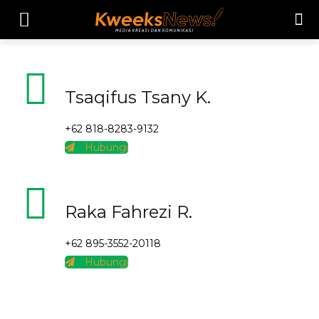
Tsaqifus Tsany K.
+62 818-8283-9132
Hubungi
Raka Fahrezi R.
+62 895-3552-20118
Hubungi