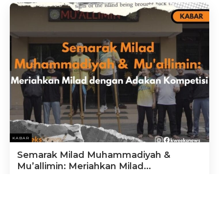
KABAR
Semarak Milad Muhammadiyah &
Mu’allimin: Meriahkan Milad...
Lembaga Pers Mu'allimin
-
18 November 2024
Lembaga Pers Muallimin, Yogyakarta– (18/11) Hari
Senin biasanya menjadi hari yang dibenci pelajar,
entah itu karena merasa libur mereka tidak cukup,