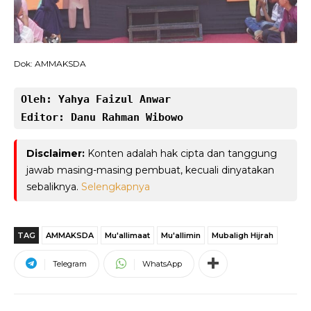
Dok: AMMAKSDA
Oleh: Yahya Faizul Anwar
Editor: Danu Rahman Wibowo
Disclaimer:
Konten adalah hak cipta dan tanggung
jawab masing-masing pembuat, kecuali dinyatakan
sebaliknya.
Selengkapnya
TAG
AMMAKSDA
Mu'allimaat
Mu'allimin
Mubaligh Hijrah
Telegram
WhatsApp