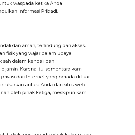
a untuk waspada ketika Anda
ulkan Informasi Pribadi.
ali dan aman, terlindung dari akses,
n fisik yang wajar dalam upaya
k sah dalam kendali dan
 dijamin. Karena itu, sementara kami
vasi dari Internet yang berada di luar
ipertukarkan antara Anda dan situs web
alanan oleh pihak ketiga, meskipun kami
elah diekspos kepada pihak ketiga yang