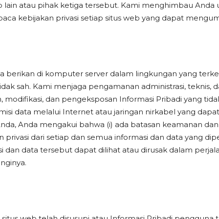
 web lain atau pihak ketiga tersebut. Kami menghimbau And
a kebijakan privasi setiap situs web yang dapat mengump
erikan di komputer server dalam lingkungan yang terkend
ak sah. Kami menjaga pengamanan administrasi, teknis, da
 modifikasi, dan pengeksposan Informasi Pribadi yang tida
si data melalui Internet atau jaringan nirkabel yang dapat
nda, Anda mengakui bahwa (i) ada batasan keamanan dan pri
dan privasi dari setiap dan semua informasi dan data yang d
masi dan data tersebut dapat dilihat atau dirusak dalam perj
nginya.
tus web telah disusupi atau Informasi Pribadi pengguna t