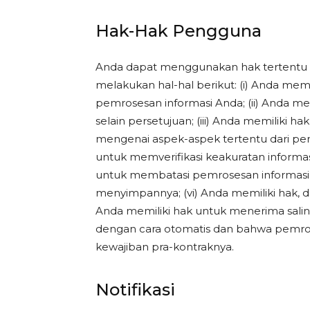
Hak-Hak Pengguna
Anda dapat menggunakan hak tertentu m
melakukan hal-hal berikut: (i) Anda me
pemrosesan informasi Anda; (ii) Anda m
selain persetujuan; (iii) Anda memiliki
mengenai aspek-aspek tertentu dari pem
untuk memverifikasi keakuratan informas
untuk membatasi pemrosesan informasi A
menyimpannya; (vi) Anda memiliki hak, d
Anda memiliki hak untuk menerima salin
dengan cara otomatis dan bahwa pemros
kewajiban pra-kontraknya.
Notifikasi