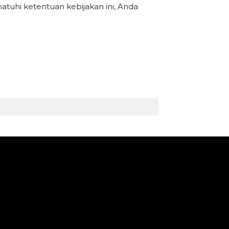
matuhi ketentuan kebijakan ini, Anda