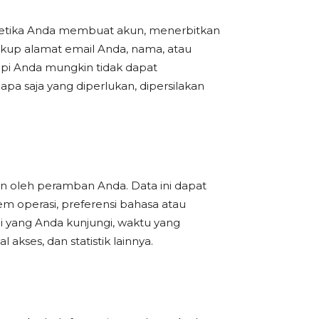
ketika Anda membuat akun, menerbitkan
ncakup alamat email Anda, nama, atau
tapi Anda mungkin tidak dapat
pa saja yang diperlukan, dipersilakan
an oleh peramban Anda. Data ini dapat
tem operasi, preferensi bahasa atau
 yang Anda kunjungi, waktu yang
akses, dan statistik lainnya.