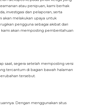
an keamanan atau penipuan, kami berhak
, investigasi dan pelaporan, serta
ami akan melakukan upaya untuk
rugikan pengguna sebagai akibat dari
ya, kami akan memposting pemberitahuan
p saat, segera setelah memposting versi
l yang tercantum di bagian bawah halaman
perubahan tersebut.
ntuannya. Dengan menggunakan situs