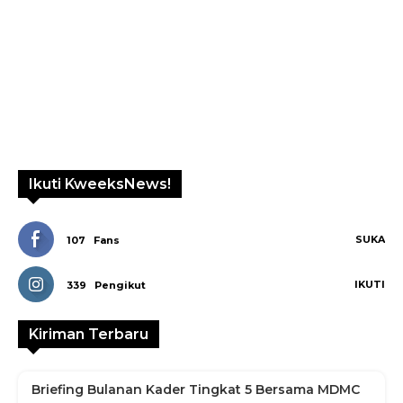
Ikuti KweeksNews!
SUKA
107
Fans
IKUTI
339
Pengikut
Kiriman Terbaru
Briefing Bulanan Kader Tingkat 5 Bersama MDMC