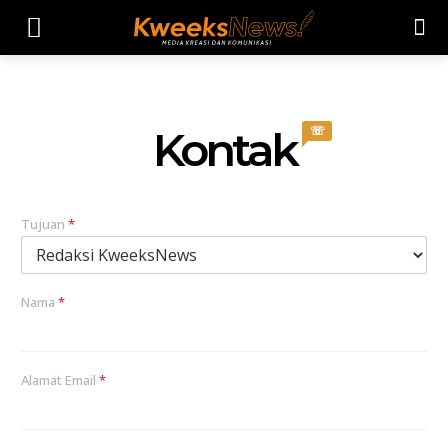
Kontak
☏
Tujuan
*
Nama
*
Alamat Email
*