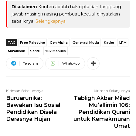
Disclaimer:
Konten adalah hak cipta dan tanggung
jawab masing-masing pembuat, kecuali dinyatakan
sebaliknya.
Selengkapnya
TAG
Free Palestine
Gen Alpha
Generasi Muda
Kader
LPM
Mu'allimin
Santri
Yuk Menulis
Telegram
WhatsApp
Kiriman Sebelumnya
Kiriman Selanjutnya
Buruarunika:
Tabligh Akbar Milad
Bawakan Isu Sosial
Mu’allimin 106:
Pendidikan Disela
Pendidikan Qurani
Derasnya Hujan
untuk Kemakmuran
Umat