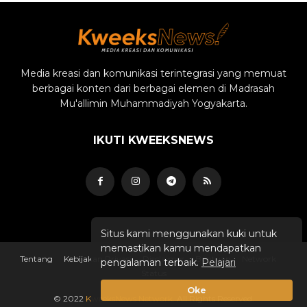
Media kreasi dan komunikasi terintegrasi yang memuat
berbagai konten dari berbagai elemen di Madrasah
Mu'allimin Muhammadiyah Yogyakarta.
IKUTI KWEEKSNEWS
Situs kami menggunakan kuki untuk
memastikan kamu mendapatkan
Tentang
Kebijakan Privasi
Disclaimer
Bantuan
Network
pengalaman terbaik.
Pelajari
Status
Oke
© 2022
KweeksNews Network
. All Rights Reserved.