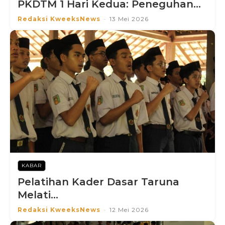
PKDTM 1 Hari Kedua: Peneguhan...
Redaksi KweeksNews
-
13 Mei 2026
KABAR
Pelatihan Kader Dasar Taruna
Melati...
Redaksi KweeksNews
-
12 Mei 2026