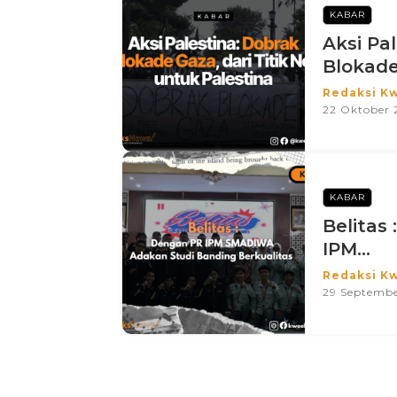
KABAR
Aksi Pa
Blokade 
Redaksi K
22 Oktober 
KABAR
Belitas
IPM...
Redaksi K
29 Septembe