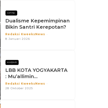
OPINI
Dualisme Kepemimpinan
Bikin Santri Kerepotan?
Redaksi KweeksNews
-
8 Januari 2026
KABAR
LBB KOTA YOGYAKARTA
: Mu’allimin...
Redaksi KweeksNews
-
28 Oktober 2025