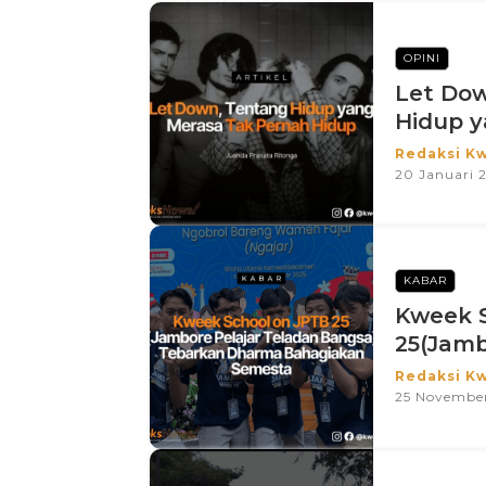
OPINI
Let Do
Hidup ya
Redaksi K
20 Januari 
KABAR
Kweek S
25(Jamb
Redaksi K
25 Novembe