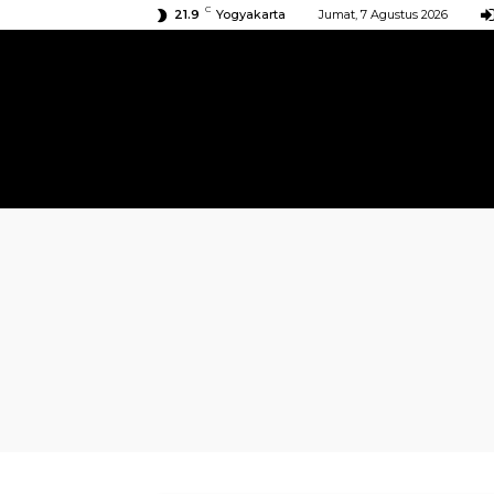
C
21.9
Yogyakarta
Jumat, 7 Agustus 2026
BERANDA
KIRIMAN
ACARA