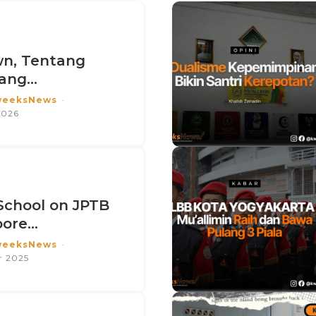
wn, Tentang
ng...
weeksNews
-
2026
chool on JPTB
ore...
weeksNews
-
r 2025