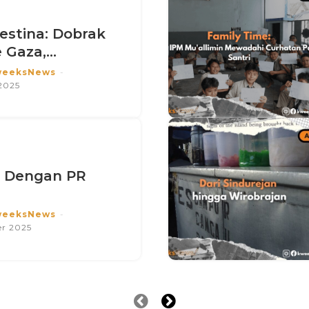
lestina: Dobrak
Gaza,...
weeksNews
-
2025
 : Dengan PR
weeksNews
-
r 2025