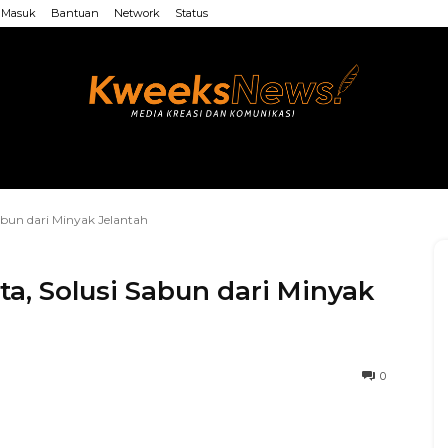
Masuk
Bantuan
Network
Status
LAINNYA
WEB MU’ALLIMIN
LAINNYA
Sabun dari Minyak Jelantah
ta, Solusi Sabun dari Minyak
0