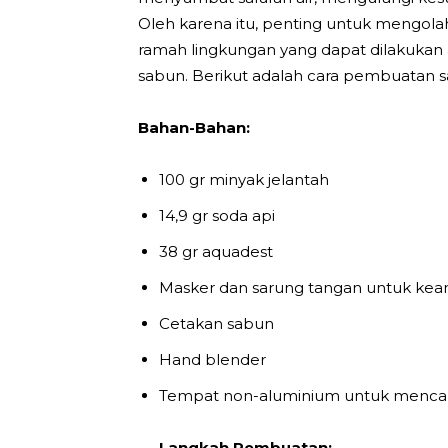
Oleh karena itu, penting untuk mengolah
ramah lingkungan yang dapat dilakukan
sabun. Berikut adalah cara pembuatan sa
Bahan-Bahan:
100 gr minyak jelantah
14,9 gr soda api
38 gr aquadest
Masker dan sarung tangan untuk ke
Cetakan sabun
Hand blender
Tempat non-aluminium untuk menc
Langkah Pembuatan: