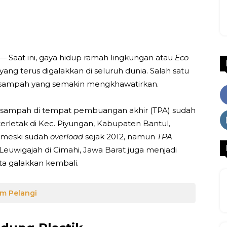
WhatsApp
Facebook
X
LINE
— Saat ini, gaya hidup ramah lingkungan atau
Eco
yang terus digalakkan di seluruh dunia. Salah satu
 sampah yang semakin mengkhawatirkan.
n sampah di tempat pembuangan akhir (TPA) sudah
erletak di Kec. Piyungan, Kabupaten Bantul,
 meski sudah
overload
sejak 2012, namun
TPA
Leuwigajah di Cimahi, Jawa Barat juga menjadi
ta galakkan kembali.
m Pelangi