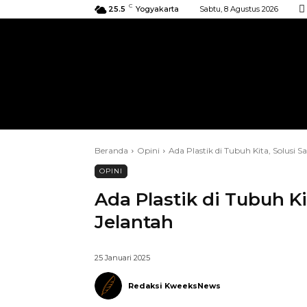
C
25.5
Yogyakarta
Sabtu, 8 Agustus 2026
BERANDA
KIRIMAN
ACARA
Beranda
Opini
Ada Plastik di Tubuh Kita, Solusi 
OPINI
Ada Plastik di Tubuh Ki
Jelantah
25 Januari 2025
Redaksi KweeksNews