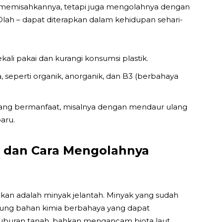
 memisahkannya, tetapi juga mengolahnya dengan
 Olah – dapat diterapkan dalam kehidupan sehari-
ali pakai dan kurangi konsumsi plastik.
a, seperti organik, anorganik, dan B3 (berbahaya
yang bermanfaat, misalnya dengan mendaur ulang
aru.
h dan Cara Mengolahnya
aikan adalah minyak jelantah. Minyak yang sudah
ung bahan kimia berbahaya yang dapat
uburan tanah, bahkan mengancam biota laut.