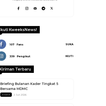
Linkedin
Ikuti KweeksNews!
SUKA
107
Fans
IKUTI
339
Pengikut
Kiriman Terbaru
Briefing Bulanan Kader Tingkat 5
Bersama MDMC
2 Juli 2026
KABAR