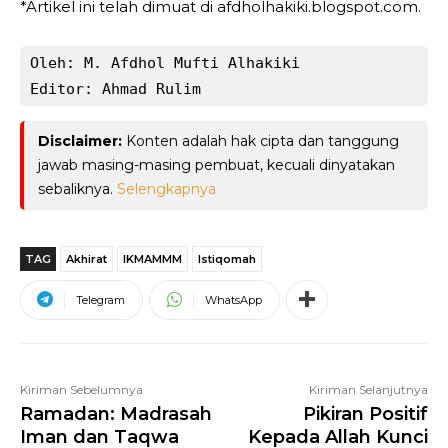
*Artikel ini telah dimuat di afdholhakiki.blogspot.com.
Oleh: M. Afdhol Mufti Alhakiki

Editor: Ahmad Rulim
Disclaimer:
Konten adalah hak cipta dan tanggung
jawab masing-masing pembuat, kecuali dinyatakan
sebaliknya.
Selengkapnya
TAG
Akhirat
IKMAMMM
Istiqomah
Telegram
WhatsApp
Kiriman Sebelumnya
Kiriman Selanjutnya
Ramadan: Madrasah
Pikiran Positif
Iman dan Taqwa
Kepada Allah Kunci