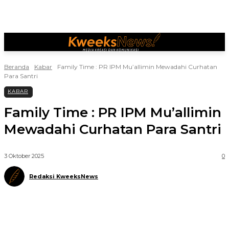
Beranda
Kabar
Family Time : PR IPM Mu’allimin Mewadahi Curhatan
Para Santri
KABAR
Family Time : PR IPM Mu’allimin
Mewadahi Curhatan Para Santri
3 Oktober 2025
0
Redaksi KweeksNews
Telegram
WhatsApp
Facebook
X