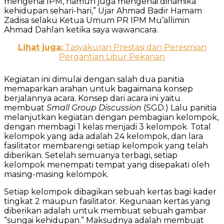
mengenai IPM, namun juga mengenai dinamika
kehidupan sehari-hari,” Ujar Ahmad Badir Hamam
Zadisa selaku Ketua Umum PR IPM Mu’allimin
Ahmad Dahlan ketika saya wawancara.
Lihat juga:
Tasyakuran Prestasi dan Peresmian
Pergantian Libur Pekanan
Kegiatan ini dimulai dengan salah dua panitia
memaparkan arahan untuk bagaimana konsep
berjalannya acara. Konsep dari acara ini yaitu
membuat
Small Group Discussion
(SGD.) Lalu panitia
melanjutkan kegiatan dengan pembagian kelompok,
dengan membagi 1 kelas menjadi 3 kelompok. Total
kelompok yang ada adalah 24 kelompok, dan lara
fasilitator membarengi setiap kelompok yang telah
diberikan. Setelah semuanya terbagi, setiap
kelompok menempati tempat yang disepakati oleh
masing-masing kelompok.
Setiap kelompok dibagikan sebuah kertas bagi kader
tingkat 2 maupun fasilitator. Kegunaan kertas yang
diberikan adalah untuk membuat sebuah gambar
“sungai kehidupan.” Maksudnya adalah membuat