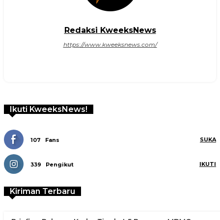
Redaksi KweeksNews
https://www.kweeksnews.com/
Ikuti KweeksNews!
SUKA
107
Fans
IKUTI
339
Pengikut
Kiriman Terbaru