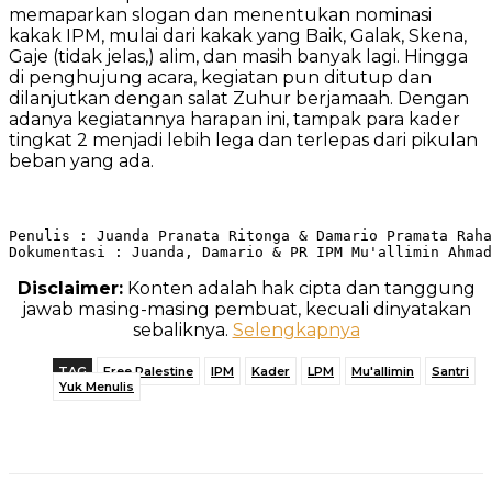
memaparkan slogan dan menentukan nominasi
kakak IPM, mulai dari kakak yang Baik, Galak, Skena,
Gaje (tidak jelas,) alim, dan masih banyak lagi. Hingga
di penghujung acara, kegiatan pun ditutup dan
dilanjutkan dengan salat Zuhur berjamaah. Dengan
adanya kegiatannya harapan ini, tampak para kader
tingkat 2 menjadi lebih lega dan terlepas dari pikulan
beban yang ada.
Penulis : Juanda Pranata Ritonga & Damario Pramata Raha
Dokumentasi : Juanda, Damario & PR IPM Mu'allimin Ahmad
Disclaimer:
Konten adalah hak cipta dan tanggung
jawab masing-masing pembuat, kecuali dinyatakan
sebaliknya.
Selengkapnya
TAG
Free Palestine
IPM
Kader
LPM
Mu'allimin
Santri
Yuk Menulis
Telegram
WhatsApp
Facebook
X