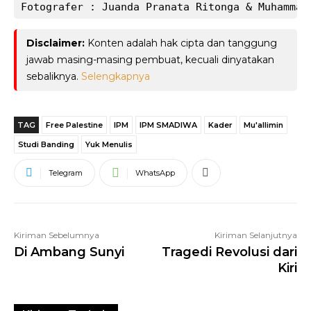
Fotografer : Juanda Pranata Ritonga & Muhammad
Disclaimer:
Konten adalah hak cipta dan tanggung
jawab masing-masing pembuat, kecuali dinyatakan
sebaliknya.
Selengkapnya
TAG
Free Palestine
IPM
IPM SMADIWA
Kader
Mu'allimin
Studi Banding
Yuk Menulis
Telegram
WhatsApp
Kiriman Sebelumnya
Kiriman Selanjutnya
Di Ambang Sunyi
Tragedi Revolusi dari
Kiri