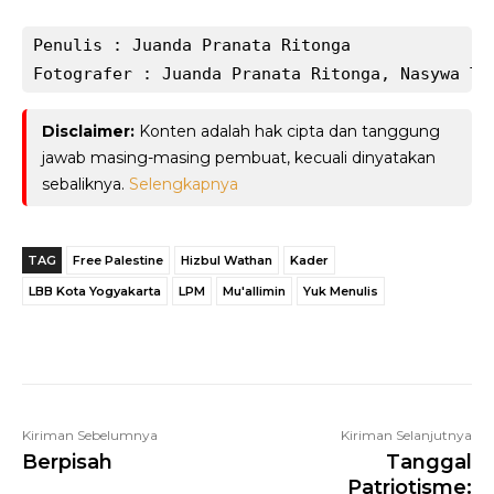
Penulis : Juanda Pranata Ritonga
Fotografer : Juanda Pranata Ritonga, Nasywa Ti
Disclaimer:
Konten adalah hak cipta dan tanggung
jawab masing-masing pembuat, kecuali dinyatakan
sebaliknya.
Selengkapnya
TAG
Free Palestine
Hizbul Wathan
Kader
LBB Kota Yogyakarta
LPM
Mu'allimin
Yuk Menulis
Telegram
WhatsApp
Facebook
Kiriman Sebelumnya
Kiriman Selanjutnya
Berpisah
Tanggal
Patriotisme: