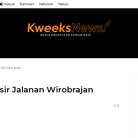
Masuk
Bantuan
Network
Status
LAINNYA
WEB MU’ALLIMIN
LAINNYA
n Wirobrajan
sir Jalanan Wirobrajan
0
WhatsApp
Facebook
X
LINE
Li