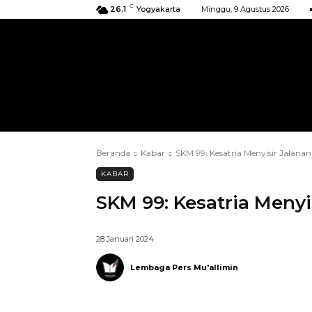
C
26.1
Yogyakarta
Minggu, 9 Agustus 2026
BERANDA
KIRIMAN
ACARA
Beranda
Kabar
SKM 99: Kesatria Menyisir Jalana
KABAR
SKM 99: Kesatria Menyi
28 Januari 2024
Lembaga Pers Mu'allimin
Telegram
Bagikan