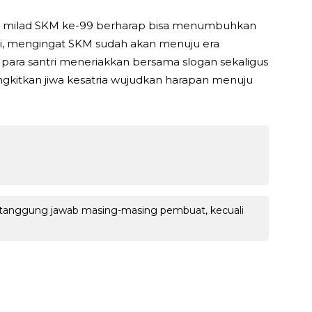
tia milad SKM ke-99 berharap bisa menumbuhkan
ntri, mengingat SKM sudah akan menuju era
 para santri meneriakkan bersama slogan sekaligus
kitkan jiwa kesatria wujudkan harapan menuju
 tanggung jawab masing-masing pembuat, kecuali
WhatsApp
Facebook
X
LINE
Li