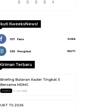
Ikuti KweeksNews!
SUKA
107
Fans
IKUTI
339
Pengikut
Kiriman Terbaru
Briefing Bulanan Kader Tingkat 5
Bersama MDMC
2 Juli 2026
KABAR
UKT TS 2026