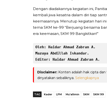
Dengan diadakannya kegiatan ini, Pani
kembali jiwa kesatria dalam diri tiap sa
keemasannya. Menutup kegiatan hari ini
tema SKM ke-99 “Berjuang bersama bang
era keemasan, SKM 99 Bangkitkan!”
Oleh: Haidar Ahmad Zabran A.
Mazaya Abdillah Iskandar.
Editor: Haidar Ahmad Zabran A.
Disclaimer:
Konten adalah hak cipta dan
dinyatakan sebaliknya.
Selengkapnya
TAG
Kader
LPM
Mu'allimin
SKM
SKM 99
Telegram
Bagikan