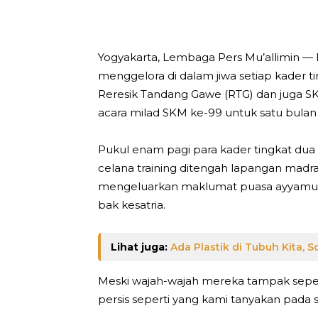
Yogyakarta, Lembaga Pers Mu’allimin — 
menggelora di dalam jiwa setiap kader 
Reresik Tandang Gawe (RTG) dan juga S
acara milad SKM ke-99 untuk satu bula
Pukul enam pagi para kader tingkat dua
celana training ditengah lapangan madrasa
mengeluarkan maklumat puasa ayyamul 
bak kesatria.
Lihat juga:
Ada Plastik di Tubuh Kita, 
Meski wajah-wajah mereka tampak seper
persis seperti yang kami tanyakan pada 