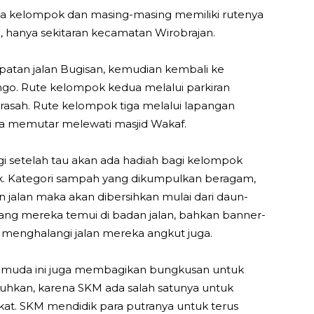
tiga kelompok dan masing-masing memiliki rutenya
auh, hanya sekitaran kecamatan Wirobrajan.
atan jalan Bugisan, kemudian kembali ke
go. Rute kelompok kedua melalui parkiran
sah. Rute kelompok tiga melalui lapangan
a memutar melewati masjid Wakaf.
lagi setelah tau akan ada hadiah bagi kelompok
 Kategori sampah yang dikumpulkan beragam,
jalan maka akan dibersihkan mulai dari daun-
yang mereka temui di badan jalan, bahkan banner-
menghalangi jalan mereka angkut juga.
a muda ini juga membagikan bungkusan untuk
hkan, karena SKM ada salah satunya untuk
t. SKM mendidik para putranya untuk terus