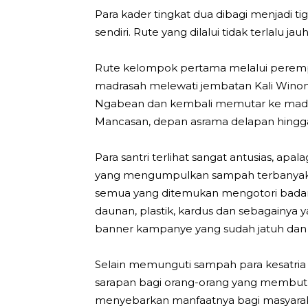
Para kader tingkat dua dibagi menjadi 
sendiri. Rute yang dilalui tidak terlalu j
Rute kelompok pertama melalui peremp
madrasah melewati jembatan Kali Winon
Ngabean dan kembali memutar ke madra
Mancasan, depan asrama delapan hingg
Para santri terlihat sangat antusias, apa
yang mengumpulkan sampah terbanyak.
semua yang ditemukan mengotori badan 
daunan, plastik, kardus dan sebagainya 
banner kampanye yang sudah jatuh dan 
Selain memunguti sampah para kesatri
sarapan bagi orang-orang yang membutu
menyebarkan manfaatnya bagi masyaraka