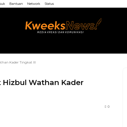
suk
Bantuan
Network
Status
LAINNYA
WEB MU’ALLIMIN
LAINNYA
than Kader Tingkat III
t Hizbul Wathan Kader
0