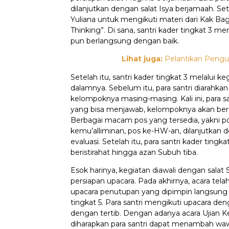
dilanjutkan dengan salat Isya berjamaah. Sete
Yuliana untuk mengikuti materi dari Kak Bag
Thinking”. Di sana, santri kader tingkat 3 
pun berlangsung dengan baik.
Lihat juga:
Pelantikan Pengur
Setelah itu, santri kader tingkat 3 melalui
dalamnya. Sebelum itu, para santri diarahka
kelompoknya masing-masing. Kali ini, para s
yang bisa menjawab, kelompoknya akan berdi
Berbagai macam pos yang tersedia, yakni 
kemu’alliminan, pos ke-HW-an, dilanjutkan d
evaluasi. Setelah itu, para santri kader ting
beristirahat hingga azan Subuh tiba.
Esok harinya, kegiatan diawali dengan salat 
persiapan upacara. Pada akhirnya, acara tel
upacara penutupan yang dipimpin langsung 
tingkat 5. Para santri mengikuti upacara d
dengan tertib. Dengan adanya acara Ujian Ke
diharapkan para santri dapat menambah waw