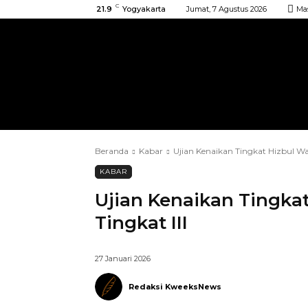
C
21.9
Yogyakarta
Jumat, 7 Agustus 2026
Ma
BERANDA
KIRIMAN
ACARA
Beranda
Kabar
Ujian Kenaikan Tingkat Hizbul Wa
KABAR
Ujian Kenaikan Tingka
Tingkat III
27 Januari 2026
Redaksi KweeksNews