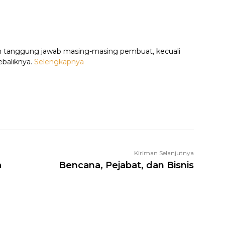
n tanggung jawab masing-masing pembuat, kecuali
ebaliknya.
Selengkapnya
WhatsApp
Facebook
X
LINE
Li
Kiriman Selanjutnya
a
Bencana, Pejabat, dan Bisnis