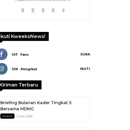
nkedin
Ikuti KweeksNews!
SUKA
107
Fans
IKUTI
339
Pengikut
Kiriman Terbaru
Briefing Bulanan Kader Tingkat 5
Bersama MDMC
2 Juli 2026
KABAR