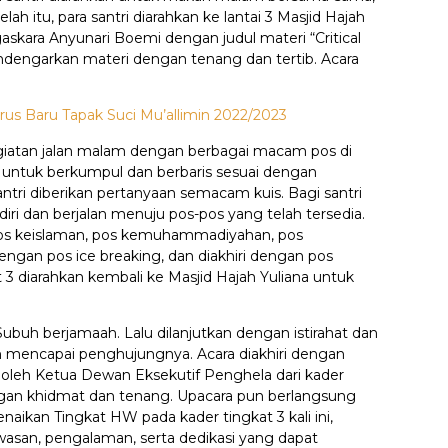
lah itu, para santri diarahkan ke lantai 3 Masjid Hajah
askara Anyunari Boemi dengan judul materi “Critical
mendengarkan materi dengan tenang dan tertib. Acara
us Baru Tapak Suci Mu’allimin 2022/2023
 kegiatan jalan malam dengan berbagai macam pos di
n untuk berkumpul dan berbaris sesuai dengan
antri diberikan pertanyaan semacam kuis. Bagi santri
ri dan berjalan menuju pos-pos yang telah tersedia.
pos keislaman, pos kemuhammadiyahan, pos
engan pos ice breaking, dan diakhiri dengan pos
kat 3 diarahkan kembali ke Masjid Hajah Yuliana untuk
Subuh berjamaah. Lalu dilanjutkan dengan istirahat dan
ah mencapai penghujungnya. Acara diakhiri dengan
oleh Ketua Dewan Eksekutif Penghela dari kader
engan khidmat dan tenang. Upacara pun berlangsung
naikan Tingkat HW pada kader tingkat 3 kali ini,
asan, pengalaman, serta dedikasi yang dapat