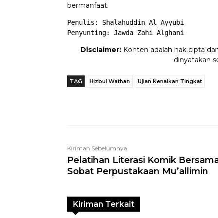
bermanfaat.
Penulis: Shalahuddin Al Ayyubi

Penyunting: Jawda Zahi Alghani
Disclaimer:
Konten adalah hak cipta da
dinyatakan s
TAG
Hizbul Wathan
Ujian Kenaikan Tingkat
Telegram
Bagikan
Kiriman Sebelumnya
Pelatihan Literasi Komik Bersam
Sobat Perpustakaan Mu’allimin
Kiriman Terkait