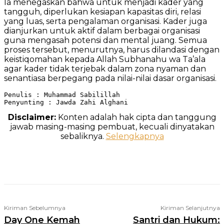
Ia menegaskan bahwa untuk menjadi kader yang
tangguh, diperlukan kesiapan kapasitas diri, relasi
yang luas, serta pengalaman organisasi. Kader juga
dianjurkan untuk aktif dalam berbagai organisasi
guna mengasah potensi dan mental juang. Semua
proses tersebut, menurutnya, harus dilandasi dengan
keistiqomahan kepada Allah Subhanahu wa Ta’ala
agar kader tidak terjebak dalam zona nyaman dan
senantiasa berpegang pada nilai-nilai dasar organisasi.
Penulis : Muhammad Sabilillah

Penyunting : Jawda Zahi Alghani
Disclaimer:
Konten adalah hak cipta dan tanggung
jawab masing-masing pembuat, kecuali dinyatakan
sebaliknya.
Selengkapnya
Telegram
WhatsApp
Facebook
X
Kiriman Sebelumnya
Kiriman Selanjutnya
Day One Kemah
Santri dan Hukum: