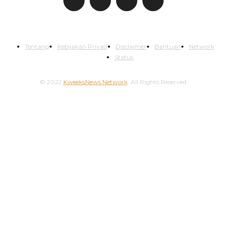
Tentang
Kebijakan Privasi
Disclaimer
Bantuan
Network
Status
© 2022
KweeksNews Network
. All Rights Reserved.