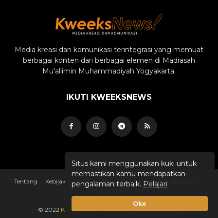
Media kreasi dan komunikasi terintegrasi yang memuat
berbagai konten dari berbagai elemen di Madrasah
Mu'allimin Muhammadiyah Yogyakarta.
IKUTI KWEEKSNEWS
Situs kami menggunakan kuki untuk
memastikan kamu mendapatkan
Tentang
Kebijakan Privasi
Disclaimer
Bantuan
Network
pengalaman terbaik.
Pelajari
Status
Oke
© 2022
KweeksNews Network
. All Rights Reserved.