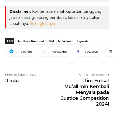
Disclaimer:
Konten adalah hak cipta dan tanggung
jawab masing-masing pembuat, kecuali dinyatakan
sebaliknya.
Selengkapnya
TAG
Hari Pers Nasional
LPM
Mu'allimin
Sejarah
Telegram
WhatsApp
Facebook
Kiriman Sebelumnya
Kiriman Selanjutnya
Rindu
Tim Futsal
Mu’allimin Kembali
Menyala pada
Justice Competition
2024!