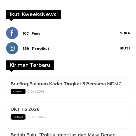
Ikuti KweeksNews!
SUKA
107
Fans
IKUTI
339
Pengikut
Kiriman Terbaru
Briefing Bulanan Kader Tingkat 5 Bersama MDMC
2 Juli 2026
KABAR
UKT TS 2026
31 Mei 2026
KABAR
Bedah Buku “Politik Identitas dan Masa Depan