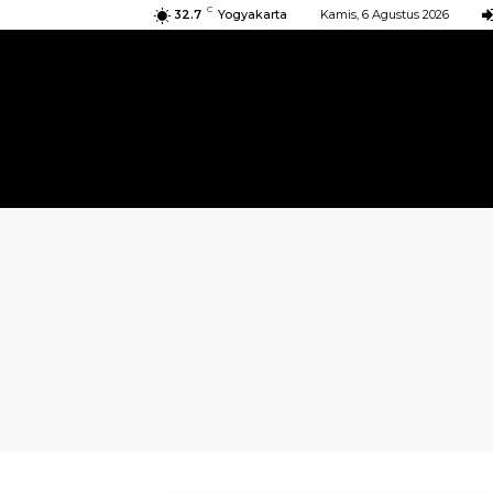
C
32.7
Yogyakarta
Kamis, 6 Agustus 2026
BERANDA
KIRIMAN
ACARA