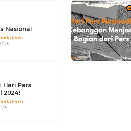
rs Nasional
weeksNews
-
 2026
 Hari Pers
l 2024!
weeksNews
-
2024