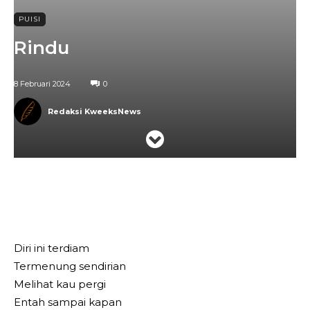
PUISI
Rindu
8 Februari 2024
0
Redaksi KweeksNews
Telegram
WhatsApp
Facebook
Diri ini terdiam
Termenung sendirian
Melihat kau pergi
Entah sampai kapan