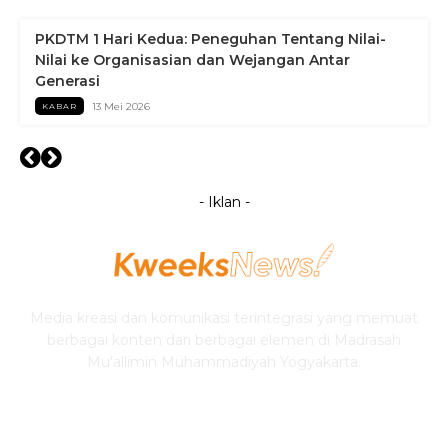
PKDTM 1 Hari Kedua: Peneguhan Tentang Nilai-
Nilai ke Organisasian dan Wejangan Antar
Generasi
13 Mei 2026
KABAR
- Iklan -
Media kreasi dan komunikasi terintegrasi yang memuat
berbagai konten dari berbagai elemen di Madrasah
Mu'allimin Muhammadiyah Yogyakarta.
IKUTI KWEEKSNEWS