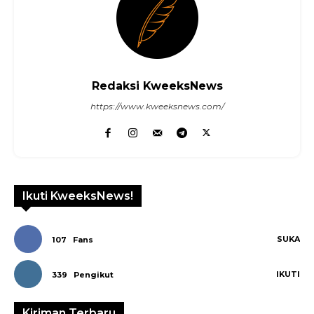
Redaksi KweeksNews
https://www.kweeksnews.com/
Ikuti KweeksNews!
SUKA
107
Fans
IKUTI
339
Pengikut
Kiriman Terbaru