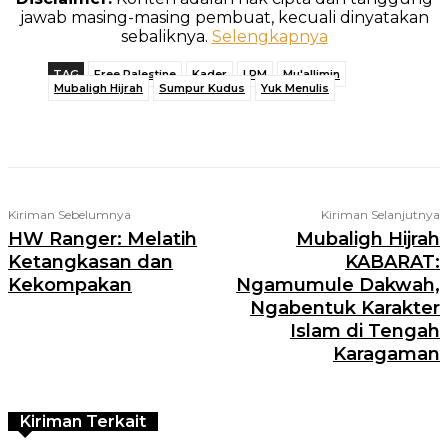
jawab masing-masing pembuat, kecuali dinyatakan
sebaliknya.
Selengkapnya
TAG
Free Palestine
Kader
LPM
Mu'allimin
Mubaligh Hijrah
Sumpur Kudus
Yuk Menulis
Telegram
WhatsApp
Facebook
X
Kiriman Sebelumnya
Kiriman Selanjutnya
HW Ranger: Melatih
Mubaligh Hijrah
Ketangkasan dan
KABARAT:
Kekompakan
Ngamumule Dakwah,
Ngabentuk Karakter
Islam di Tengah
Karagaman
Kiriman Terkait