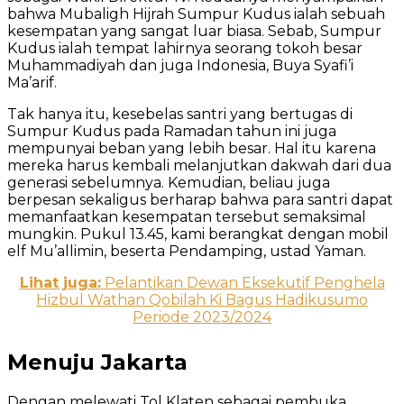
bahwa Mubaligh Hijrah Sumpur Kudus ialah sebuah
kesempatan yang sangat luar biasa. Sebab, Sumpur
Kudus ialah tempat lahirnya seorang tokoh besar
Muhammadiyah dan juga Indonesia, Buya Syafi’i
Ma’arif.
Tak hanya itu, kesebelas santri yang bertugas di
Sumpur Kudus pada Ramadan tahun ini juga
mempunyai beban yang lebih besar. Hal itu karena
mereka harus kembali melanjutkan dakwah dari dua
generasi sebelumnya. Kemudian, beliau juga
berpesan sekaligus berharap bahwa para santri dapat
memanfaatkan kesempatan tersebut semaksimal
mungkin. Pukul 13.45, kami berangkat dengan mobil
elf Mu’allimin, beserta Pendamping, ustad Yaman.
Lihat juga:
Pelantikan Dewan Eksekutif Penghela
Hizbul Wathan Qobilah Ki Bagus Hadikusumo
Periode 2023/2024
Menuju Jakarta
Dengan melewati Tol Klaten sebagai pembuka