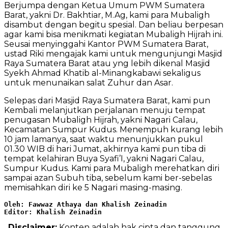
Berjumpa dengan Ketua Umum PWM Sumatera
Barat, yakni Dr. Bakhtiar, M.Ag, kami para Mubaligh
disambut dengan begitu spesial. Dan beliau berpesan
agar kami bisa menikmati kegiatan Mubaligh Hijrah ini.
Seusai menyinggahi Kantor PWM Sumatera Barat,
ustad Riki mengajak kami untuk mengunjungi Masjid
Raya Sumatera Barat atau yng lebih dikenal Masjid
Syekh Ahmad Khatib al-Minangkabawi sekaligus
untuk menunaikan salat Zuhur dan Asar.
Selepas dari Masjid Raya Sumatera Barat, kami pun
Kembali melanjutkan perjalanan menuju tempat
penugasan Mubaligh Hijrah, yakni Nagari Calau,
Kecamatan Sumpur Kudus. Menempuh kurang lebih
10 jam lamanya, saat waktu menunjukkan pukul
01.30 WIB di hari Jumat, akhirnya kami pun tiba di
tempat kelahiran Buya Syafi’I, yakni Nagari Calau,
Sumpur Kudus. Kami para Mubaligh merehatkan diri
sampai azan Subuh tiba, sebelum kami ber-sebelas
memisahkan diri ke 5 Nagari masing-masing.
Oleh: Fawwaz Athaya dan Khalish Zeinadin
Editor: Khalish Zeinadin
Disclaimer:
Konten adalah hak cipta dan tanggung