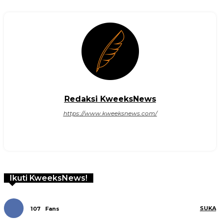
Redaksi KweeksNews
https://www.kweeksnews.com/
Ikuti KweeksNews!
SUKA
107
Fans