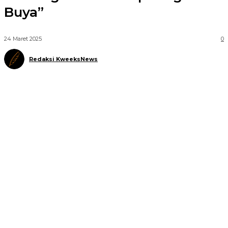
Buya”
24 Maret 2025
0
Redaksi KweeksNews
Telegram
WhatsApp
Facebook
X