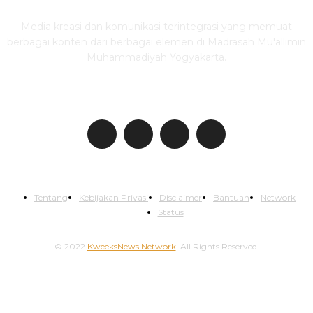
Media kreasi dan komunikasi terintegrasi yang memuat
berbagai konten dari berbagai elemen di Madrasah Mu'allimin
Muhammadiyah Yogyakarta.
IKUTI KWEEKSNEWS
Tentang
Kebijakan Privasi
Disclaimer
Bantuan
Network
Status
© 2022
KweeksNews Network
. All Rights Reserved.