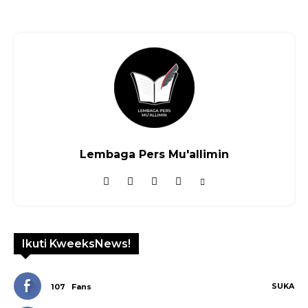
Lembaga Pers Mu'allimin
Ikuti KweeksNews!
SUKA
107
Fans