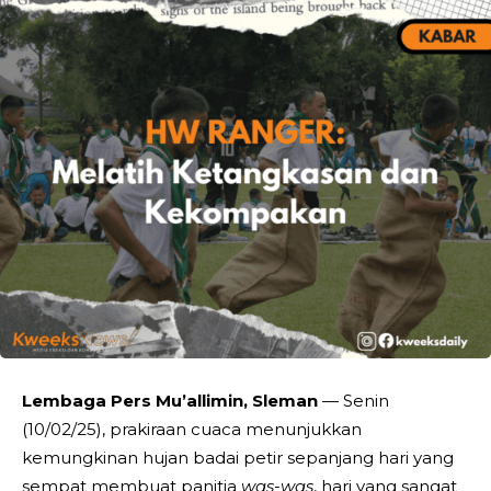
Lembaga Pers Mu’allimin, Sleman
— Senin
(10/02/25), prakiraan cuaca menunjukkan
kemungkinan hujan badai petir sepanjang hari yang
sempat membuat panitia
was-was
, hari yang sangat