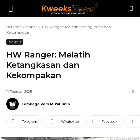
Beranda
Kabar
HW Ranger: Melatih Ketangkasan dan
Kekompakan
KABAR
HW Ranger: Melatih
Ketangkasan dan
Kekompakan
11 Februari 2025
0
Lembaga Pers Mu'allimin
Telegram
WhatsApp
Facebook