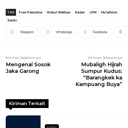
TAG
Free Palestine
Hizbul Wathan
Kader
LPM
Mu'allimin
Santri
Telegram
WhatsApp
Facebook
Kiriman Sebelumnya
Kiriman Selanjutnya
Mengenal Sosok
Mubaligh Hijrah
Jaka Garong
Sumpur Kudus:
“Barangkek ka
Kampuang Buya”
Kiriman Terkait
KABAR