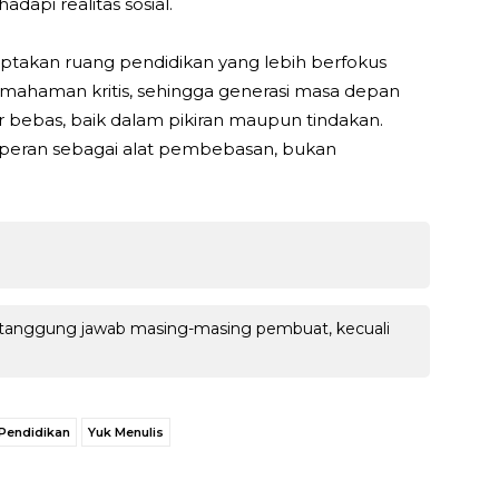
dapi realitas sosial.
ciptakan ruang pendidikan yang lebih berfokus
 pemahaman kritis, sehingga generasi masa depan
r bebas, baik dalam pikiran maupun tindakan.
rperan sebagai alat pembebasan, bukan
 tanggung jawab masing-masing pembuat, kecuali
Pendidikan
Yuk Menulis
WhatsApp
Facebook
X
LINE