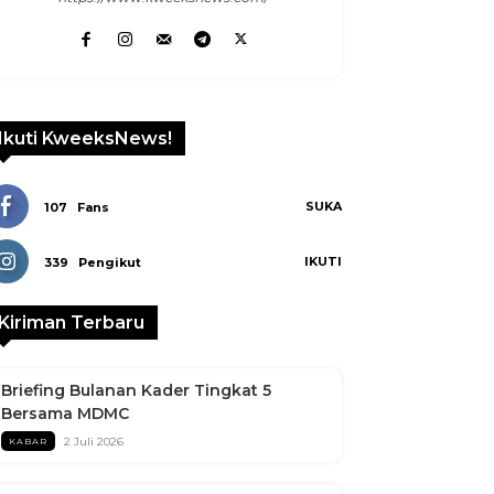
Ikuti KweeksNews!
SUKA
107
Fans
IKUTI
339
Pengikut
Kiriman Terbaru
Briefing Bulanan Kader Tingkat 5
Bersama MDMC
2 Juli 2026
KABAR