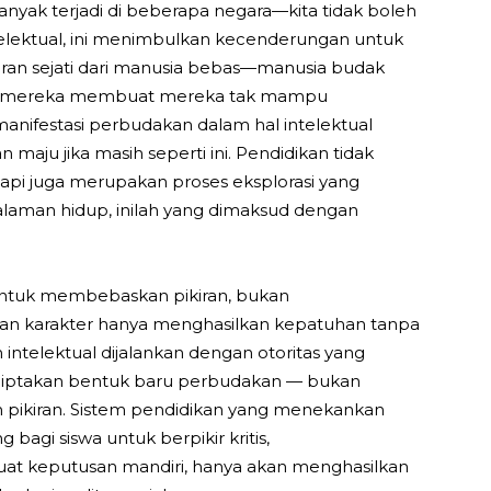
yak terjadi di beberapa negara—kita tidak boleh
telektual, ini menimbulkan kecenderungan untuk
iran sejati dari manusia bebas—manusia budak
enggu mereka membuat mereka tak mampu
manifestasi perbudakan dalam hal intelektual
 maju jika masih seperti ini. Pendidikan tidak
tapi juga merupakan proses eksplorasi yang
an hidup, inilah yang dimaksud dengan
untuk membebaskan pikiran, bukan
an karakter hanya menghasilkan kepatuhan tanpa
telektual dijalankan dengan otoritas yang
ciptakan bentuk baru perbudakan — bukan
n pikiran. Sistem pendidikan yang menekankan
agi siswa untuk berpikir kritis,
t keputusan mandiri, hanya akan menghasilkan