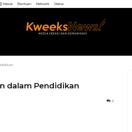
Masuk
Bantuan
Network
Status
LAINNYA
WEB MU’ALLIMIN
LAINNYA
ndidikan
an dalam Pendidikan
0
WhatsApp
Facebook
X
LINE