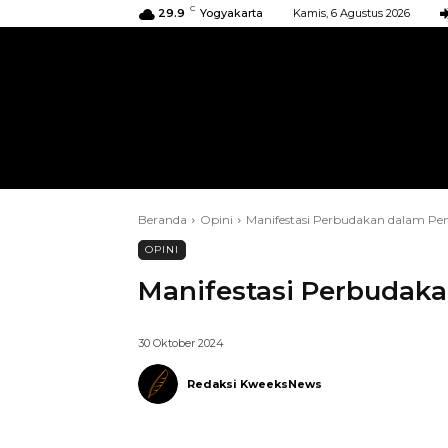
C
29.9
Yogyakarta
Kamis, 6 Agustus 2026
BERANDA
KIRIMAN
ACARA
Beranda
Opini
Manifestasi Perbudakan dalam Pe
OPINI
Manifestasi Perbudak
30 Oktober 2024
Redaksi KweeksNews
Telegram
Bagikan