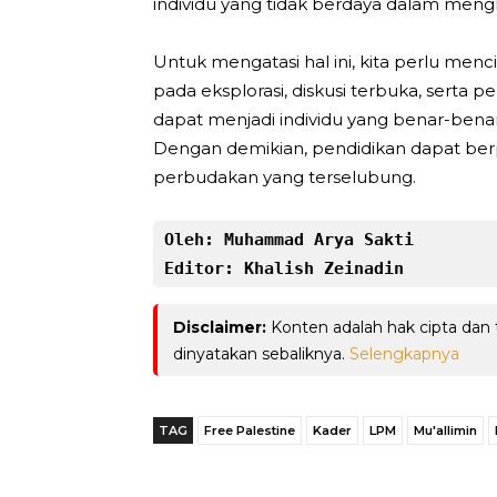
individu yang tidak berdaya dalam mengha
Untuk mengatasi hal ini, kita perlu men
pada eksplorasi, diskusi terbuka, serta
dapat menjadi individu yang benar-bena
Dengan demikian, pendidikan dapat be
perbudakan yang terselubung.
Oleh: Muhammad Arya Sakti
Editor: Khalish Zeinadin
Disclaimer:
Konten adalah hak cipta dan
dinyatakan sebaliknya.
Selengkapnya
TAG
Free Palestine
Kader
LPM
Mu'allimin
Telegram
Bagikan