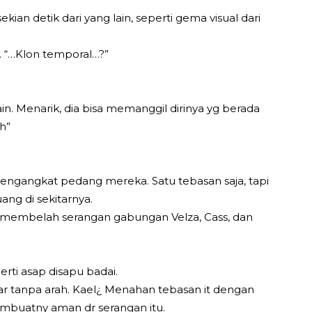
ian detik dari yang lain, seperti gema visual dari
 “…Klon temporal…?”
lain. Menarik, dia bisa memanggil dirinya yg berada
h”
engangkat pedang mereka. Satu tebasan saja, tapi
ang di sekitarnya.
 membelah serangan gabungan Velza, Cass, dan
.
rti asap disapu badai.
iar tanpa arah. Kael¿ Menahan tebasan it dengan
membuatny aman dr serangan itu.