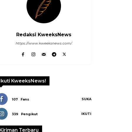
Redaksi KweeksNews
https://www.kweeksnews.com/
Ikuti KweeksNews!
SUKA
107
Fans
IKUTI
339
Pengikut
Kiriman Terbaru