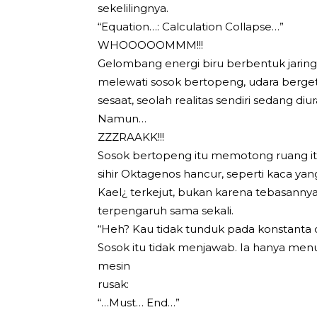
sekelilingnya.
“Equation…: Calculation Collapse…”
WHOOOOOMMM!!!
Gelombang energi biru berbentuk jaring
melewati sosok bertopeng, udara bergeta
sesaat, seolah realitas sendiri sedang di
Namun…
ZZZRAAKK!!!
Sosok bertopeng itu memotong ruang itu 
sihir Oktagenos hancur, seperti kaca yan
Kael¿ terkejut, bukan karena tebasannya 
terpengaruh sama sekali.
“Heh? Kau tidak tunduk pada konstanta d
Sosok itu tidak menjawab. Ia hanya menu
mesin
rusak:
“…Must… End…”