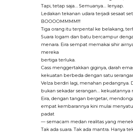
Tapi, tetap saja… Semuanya… lenyap.
Ledakan tekanan udara terjadi sesaat set
BOOOOMMMM!!!
Tiga orang itu terpental ke belakang, t
Suara logam dan batu bercampur denga
menara. Eira sempat memakai sihir airnya
mereka
bertiga terluka.
Cass menggertakkan giginya, darah emas
kekuatan berbeda dengan satu seranga
Velza berdiri lagi, menahan pedangnya. D
bukan sekadar serangan… kekuatannya men
Eira, dengan tangan bergetar, mendong
empat kembarannya kini mulai menyatu 
padat
— semacam medan realitas yang menekan
Tak ada suara. Tak ada mantra. Hanya te