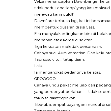
Velza menancapkan Dawnbringer ke tana
tidak peduli apa ‘loop’ yang kau maksud,
melewati kami dulu!!”
Dawnflare terbuka lagi, kali ini bersama
membentuk pusaran di sisi Cass.
Eira menyalakan lingkaran biru di belak
menahan efek korosi di sekitar.
Tiga kekuatan meledak bersamaan.
Cahaya suci. Aura kematian. Dan kekuat
Tapi sosok itu… tetap diam.
Lalu…
Ia mengangkat pedangnya ke atas.
GROOOOO…
Cahaya ungu pekat meluap dari pedang
yang berdenyut perlahan — tidak seperti s
tak bisa dikategorikan.
Tiba-tiba, empat bayangan muncul di sek
Transparan. Identik.