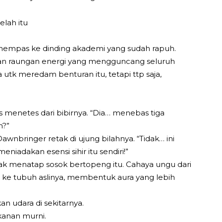
elah itu
erhempas ke dinding akademi yang sudah rapuh.
n raungan energi yang mengguncang seluruh
 utk meredam benturan itu, tetapi ttp saja,
 menetes dari bibirnya. “Dia… menebas tiga
n?”
awnbringer retak di ujung bilahnya. “Tidak… ini
iadakan esensi sihir itu sendiri!”
ak menatap sosok bertopeng itu. Cahaya ungu dari
ke tubuh aslinya, membentuk aura yang lebih
 udara di sekitarnya.
kanan murni.