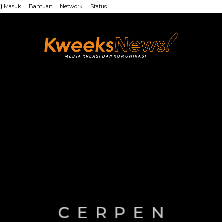
Masuk
Bantuan
Network
Status
LAINNYA
WEB MU’ALLIMIN
LAINNYA