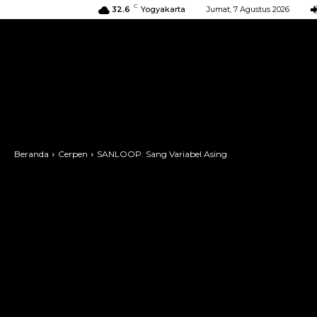
C
32.6
Yogyakarta
Jumat, 7 Agustus 2026
BERANDA
KIRIMAN
ACARA
Beranda
Cerpen
SANLOOP: Sang Variabel Asing