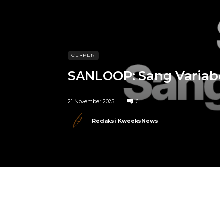
CERPEN
SANLOOP: Sang Variabe
21 November 2025
0
Redaksi KweeksNews
Telegram
Bagikan