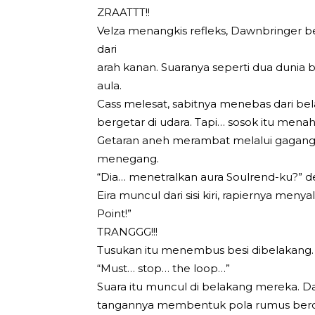
ZRAATTT!!
Velza menangkis refleks, Dawnbringer b
dari
arah kanan. Suaranya seperti dua duni
aula.
Cass melesat, sabitnya menebas dari be
bergetar di udara. Tapi… sosok itu mena
Getaran aneh merambat melalui gagang 
menegang.
“Dia… menetralkan aura Soulrend-ku?” de
Eira muncul dari sisi kiri, rapiernya meny
Point!”
TRANGGG!!!
Tusukan itu menembus besi dibelakang. S
“Must… stop… the loop…”
Suara itu muncul di belakang mereka. D
tangannya membentuk pola rumus bercah