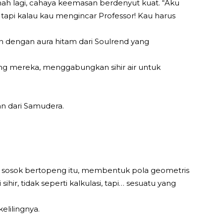
h lagi, cahaya keemasan berdenyut kuat. “Aku
 tapi kalau kau mengincar Professor! Kau harus
an dengan aura hitam dari Soulrend yang
ang mereka, menggabungkan sihir air untuk
an dari Samudera.
 sosok bertopeng itu, membentuk pola geometris
ihir, tidak seperti kalkulasi, tapi… sesuatu yang
elilingnya.