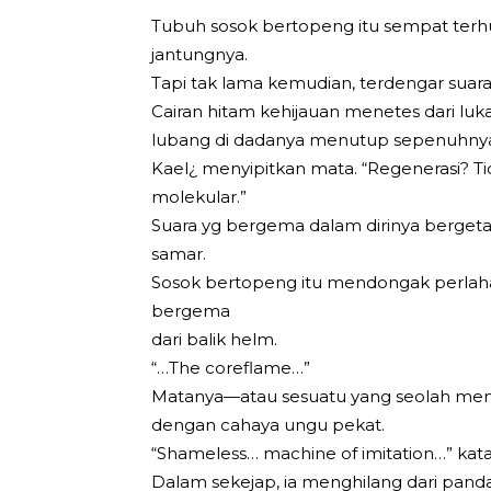
Tubuh sosok bertopeng itu sempat ter
jantungnya.
Tapi tak lama kemudian, terdengar suara
Cairan hitam kehijauan menetes dari luka 
lubang di dadanya menutup sepenuhnya —
Kael¿ menyipitkan mata. “Regenerasi? Tida
molekular.”
Suara yg bergema dalam dirinya bergetar
samar.
Sosok bertopeng itu mendongak perlahan
bergema
dari balik helm.
“…The coreflame…”
Matanya—atau sesuatu yang seolah meng
dengan cahaya ungu pekat.
“Shameless… machine of imitation…” kat
Dalam sekejap, ia menghilang dari pand