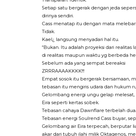
Setiap satu bergerak dengan jeda sepersek
dirinya sendiri.
Cass menatap itu dengan mata melebar.
Tidak.
Kael¿ langsung menyadari hal itu.
“Bukan. Itu adalah proyeksi dari realitas 
di realitas maupun waktu yg berbeda he
Sebelum ada yang sempat bereaksi
ZRRRAAAAKKKK!!!
Empat sosok itu bergerak bersamaan, m
tebasan itu mengiris udara dan hukum ru
Gelombang energi ungu gelap melesat,
Eira seperti kertas sobek.
Tebasan cahaya Dawnflare terbelah dua
Tebasan energi Soulrend Cass buyar, sepe
Gelombang air Eira terpecah, berputar l
akar dari tubuh ilahi milik Oktagenos, 