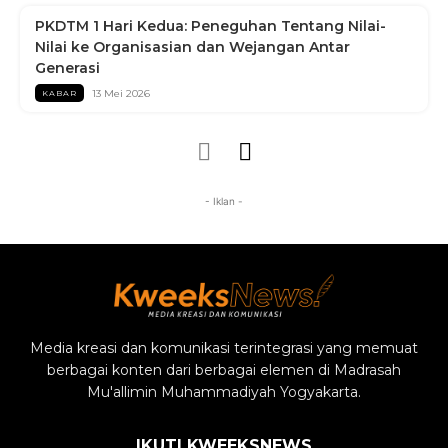
PKDTM 1 Hari Kedua: Peneguhan Tentang Nilai-
Nilai ke Organisasian dan Wejangan Antar
Generasi
13 Mei 2026
KABAR
- Iklan -
Media kreasi dan komunikasi terintegrasi yang memuat
berbagai konten dari berbagai elemen di Madrasah
Mu'allimin Muhammadiyah Yogyakarta.
IKUTI KWEEKSNEWS