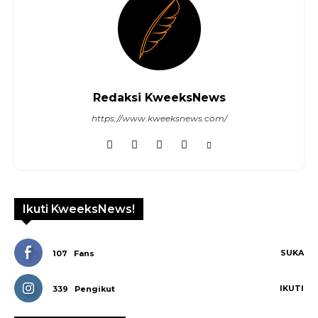
Redaksi KweeksNews
https://www.kweeksnews.com/
Ikuti KweeksNews!
SUKA
107
Fans
IKUTI
339
Pengikut