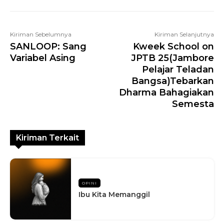
Kiriman Sebelumnya
Kiriman Selanjutnya
SANLOOP: Sang
Kweek School on
Variabel Asing
JPTB 25(Jambore
Pelajar Teladan
Bangsa)Tebarkan
Dharma Bahagiakan
Semesta
Kiriman Terkait
OPINI
Ibu Kita Memanggil