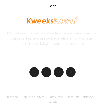
- Iklan -
Media kreasi dan komunikasi terintegrasi yang memuat
berbagai konten dari berbagai elemen di Madrasah
Mu'allimin Muhammadiyah Yogyakarta.
IKUTI KWEEKSNEWS
Tentang
Kebijakan Privasi
Disclaimer
Bantuan
Network
Status