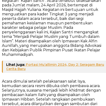
kegiatan “Kajian Santri”. Acara tersebut dilaksanakan
pada Jum’at malam, 24 April 2026, bertempat di
Masjid Hajjah Yuliana. Kegiatan ini bertujuan untuk
menguatkan para kader Tingkat 3 yang menjadi
peserta dalam acara tersebut, baik dari segi
pemahaman keislaman maupun pembentukan
karakter sebagai pelajar Muslim. Pada
penyelenggaraan kali ini, Kajian Santri mengangkat
tema “Menjadi Pelajar Muslim yang Tumbuh dalam
Islam”. Materi disampaikan oleh Ipmawan Kak Alfin
Aunillah, yang merupakan anggota Bidang Advokasi
dan Kebijakan Publik Pimpinan Pusat Ikatan Pelajar
Muhammadiyah.
Lihat juga:
Fortasi Mu’allimin 2024, Day 2: Seragam Baru
Cerita Baru
Acara dimulai setelah pelaksanaan salat Isya,
kemudian secara resmi dibuka oleh pembawa acara.
Selanjutnya, suasana menjadi lebih khidmat dengan
pembacaan kalam Ilahi yang disampaikan oleh
Ipmawan Hibban. Setelah rangkaian pembukaan
tersebut, acara dilanjutkan dengan sambutan dari