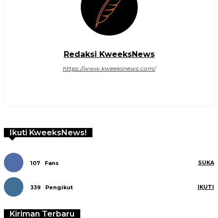
Redaksi KweeksNews
https://www.kweeksnews.com/
Ikuti KweeksNews!
SUKA
107
Fans
IKUTI
339
Pengikut
Kiriman Terbaru