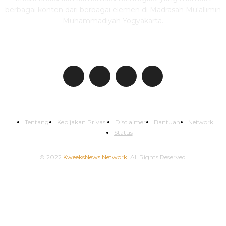
berbagai konten dari berbagai elemen di Madrasah Mu'allimin
Muhammadiyah Yogyakarta.
IKUTI KWEEKSNEWS
Tentang
Kebijakan Privasi
Disclaimer
Bantuan
Network
Status
© 2022
KweeksNews Network
. All Rights Reserved.