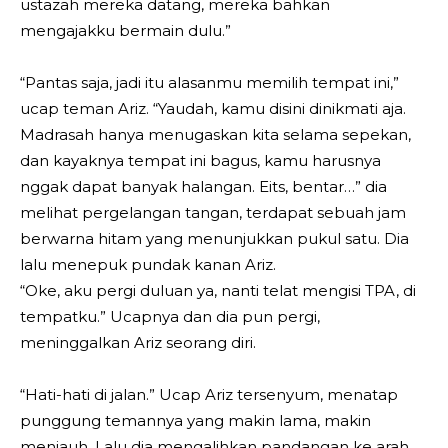
ustazah mereka datang, mereka bahkan
mengajakku bermain dulu.”
“Pantas saja, jadi itu alasanmu memilih tempat ini,”
ucap teman Ariz. “Yaudah, kamu disini dinikmati aja.
Madrasah hanya menugaskan kita selama sepekan,
dan kayaknya tempat ini bagus, kamu harusnya
nggak dapat banyak halangan. Eits, bentar…” dia
melihat pergelangan tangan, terdapat sebuah jam
berwarna hitam yang menunjukkan pukul satu. Dia
lalu menepuk pundak kanan Ariz.
“Oke, aku pergi duluan ya, nanti telat mengisi TPA, di
tempatku.” Ucapnya dan dia pun pergi,
meninggalkan Ariz seorang diri.
“Hati-hati di jalan.” Ucap Ariz tersenyum, menatap
punggung temannya yang makin lama, makin
menjauh. Lalu dia mengalihkan pandangan ke arah