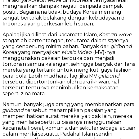
maraknya
Korean wave
di Indonesia ternyata lebih
menghasilkan dampak negatif daripada dampak
positif. Bagaimana tidak, budaya Korea memang
sangat bertolak belakang dengan kebudayaan di
Indonesia yang terkesan lebih sopan.
Apalagi jika dilihat dari kacamata Islam,
Korean wave
sangatlah bertentangan, terutama dalam
style
nya
yang cenderung minim bahan. Banyak dari
girlband
Korea yang menyajikan
Music Video
(MV)-nya
menggunakan pakaian terbuka dan menjadi
tontonan semua kalangan, sehingga banyak dari fans
mereka yang tertarik untuk mengikuti gaya fashion
para idola. Lebih mudharat lagi jika MV
girlband
tersebut dipertontonkan oleh para ikhwan, hal
tersebut tentunya menimbulkan kemaksiatan
seperti zina mata.
Namun, banyak juga orang yang membenarkan para
girlband
tersebut menampilkan pakaian yang
memperlihatkan aurat mereka, ya tidak lain, mereka
yang menilai seperti itu biasanya menggunakan
kacamata liberal, komunis, dan sekuler sebagai acuan
dalam menilai sesuatu. Padahal Islam sendiri