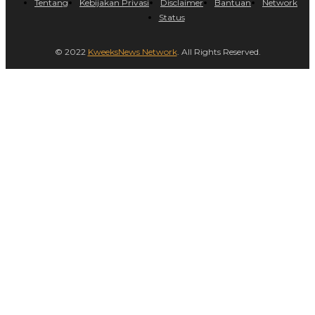
Tentang
Kebijakan Privasi
Disclaimer
Bantuan
Network
Status
© 2022
KweeksNews Network
. All Rights Reserved.