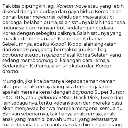
Tak bisa dipungkiri lagi,
Korean wave
atau yang lebih
dikenal dengan budaya dan gaya hidup Korea telah
benar-benar mewarnai kehidupan masyarakat di
berbagai belahan dunia, salah satunya ialah Indonesia.
Indonesia pun menyambut kedatangan budaya
Korea dengan sebegitu baiknya. Salah satunya yang
marak di Indonesia ialah K-pop dan K-drama.
Sebelumnya, apa itu K-pop? K-pop ialah singkatan
dari
Korean pop
, yang bermakna julukan bagi
boyband
ataupun
girlband
asal Korea Selatan yang
sedang mem
booming
di kalangan para remaja.
Sedangkan K-drama, ialah singkatan dari
Korean
drama
.
Mungkin, jika kita bertanya kepada teman-teman
ataupun anak remaja yang kita temui di jalanan,
apakah mereka kenal dengan
boyband
Super Junior,
EXO, BTS, atau
girlband
SNSD, Black Pink, Twice dan
lain sebagainya, tentu kebanyakan dari mereka pasti
akan menjawab bahwa mereka mengenal semua itu.
Bahkan sebenarnya, tak hanya anak remaja, anak-
anak yang masih di bawah umur, yang seharusnya
masih berada dalam pantauan dan bimbingan orang