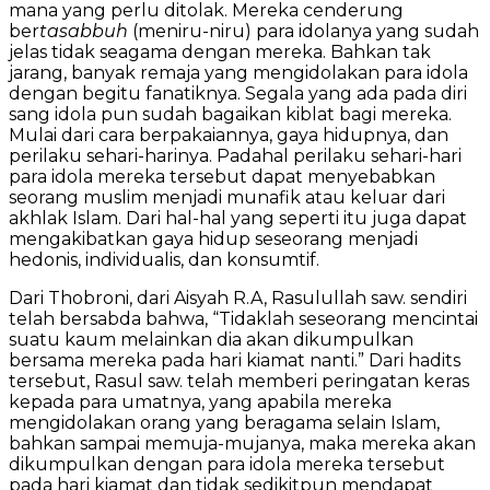
mana yang perlu ditolak. Mereka cenderung
ber
tasabbuh
(meniru-niru) para idolanya yang sudah
jelas tidak seagama dengan mereka. Bahkan tak
jarang, banyak remaja yang mengidolakan para idola
dengan begitu fanatiknya. Segala yang ada pada diri
sang idola pun sudah bagaikan kiblat bagi mereka.
Mulai dari cara berpakaiannya, gaya hidupnya, dan
perilaku sehari-harinya. Padahal perilaku sehari-hari
para idola mereka tersebut dapat menyebabkan
seorang muslim menjadi munafik atau keluar dari
akhlak Islam. Dari hal-hal yang seperti itu juga dapat
mengakibatkan gaya hidup seseorang menjadi
hedonis, individualis, dan konsumtif.
Dari Thobroni, dari Aisyah R.A, Rasulullah saw. sendiri
telah bersabda bahwa, “Tidaklah seseorang mencintai
suatu kaum melainkan dia akan dikumpulkan
bersama mereka pada hari kiamat nanti.” Dari hadits
tersebut, Rasul saw. telah memberi peringatan keras
kepada para umatnya, yang apabila mereka
mengidolakan orang yang beragama selain Islam,
bahkan sampai memuja-mujanya, maka mereka akan
dikumpulkan dengan para idola mereka tersebut
pada hari kiamat dan tidak sedikitpun mendapat