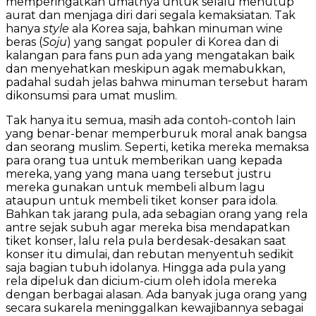
memperingatkan umatnya untuk selalu menutup
aurat dan menjaga diri dari segala kemaksiatan. Tak
hanya
style
ala Korea saja, bahkan minuman wine
beras (
Soju
) yang sangat populer di Korea dan di
kalangan para fans pun ada yang mengatakan baik
dan menyehatkan meskipun agak memabukkan,
padahal sudah jelas bahwa minuman tersebut haram
dikonsumsi para umat muslim.
Tak hanya itu semua, masih ada contoh-contoh lain
yang benar-benar memperburuk moral anak bangsa
dan seorang muslim. Seperti, ketika mereka memaksa
para orang tua untuk memberikan uang kepada
mereka, yang yang mana uang tersebut justru
mereka gunakan untuk membeli album lagu
ataupun untuk membeli tiket konser para idola.
Bahkan tak jarang pula, ada sebagian orang yang rela
antre sejak subuh agar mereka bisa mendapatkan
tiket konser, lalu rela pula berdesak-desakan saat
konser itu dimulai, dan rebutan menyentuh sedikit
saja bagian tubuh idolanya. Hingga ada pula yang
rela dipeluk dan dicium-cium oleh idola mereka
dengan berbagai alasan. Ada banyak juga orang yang
secara sukarela meninggalkan kewajibannya sebagai