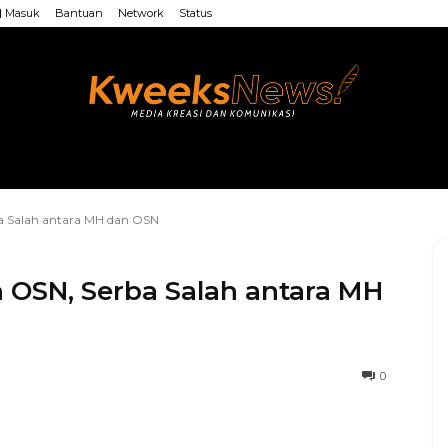
Masuk
Bantuan
Network
Status
LAINNYA
WEB MU’ALLIMIN
LAINNYA
rba Salah antara MH dan OSN
ah OSN, Serba Salah antara MH
0