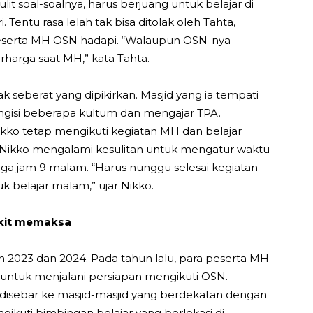
lit soal-soalnya, harus berjuang untuk belajar di
 Tentu rasa lelah tak bisa ditolak oleh Tahta,
peserta MH OSN hadapi. “Walaupun OSN-nya
harga saat MH,” kata Tahta.
 seberat yang dipikirkan. Masjid yang ia tempati
ngisi beberapa kultum dan mengajar TPA.
ikko tetap mengikuti kegiatan MH dan belajar
 Nikko mengalami kesulitan untuk mengatur waktu
ngga jam 9 malam. “Harus nunggu selesai kegiatan
k belajar malam,” ujar Nikko.
ikit memaksa
023 dan 2024. Pada tahun lalu, para peserta MH
” untuk menjalani persiapan mengikuti OSN.
 disebar ke masjid-masjid yang berdekatan dengan
ikuti bimbingan belajar yang berlokasi di