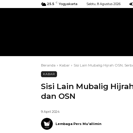
C
25.5
Yogyakarta
Sabtu, 8 Agustus 2026
BERANDA
KIRIMAN
ACARA
Beranda
Kabar
Sisi Lain Mubalig Hijrah OSN, Se
KABAR
Sisi Lain Mubalig Hijr
dan OSN
9 April 2024
Lembaga Pers Mu'allimin