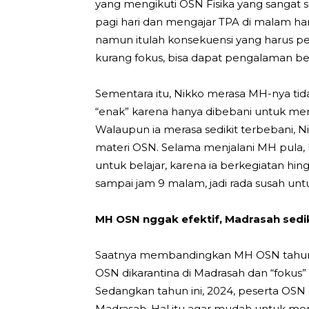
yang mengikuti OSN Fisika yang sangat su
pagi hari dan mengajar TPA di malam hari.
namun itulah konsekuensi yang harus 
kurang fokus, bisa dapat pengalaman ber
Sementara itu, Nikko merasa MH-nya tidak
“enak” karena hanya dibebani untuk me
Walaupun ia merasa sedikit terbebani, N
materi OSN. Selama menjalani MH pula,
untuk belajar, karena ia berkegiatan hi
sampai jam 9 malam, jadi rada susah untu
MH OSN nggak efektif, Madrasah sed
Saatnya membandingkan MH OSN tahun 2
OSN dikarantina di Madrasah dan “fokus
Sedangkan tahun ini, 2024, peserta OSN
Madrasah. Hal itu agar mudah untuk meng