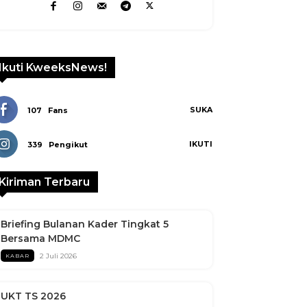
Linkedin
Ikuti KweeksNews!
SUKA
107
Fans
IKUTI
339
Pengikut
Kiriman Terbaru
Briefing Bulanan Kader Tingkat 5
Bersama MDMC
2 Juli 2026
KABAR
UKT TS 2026