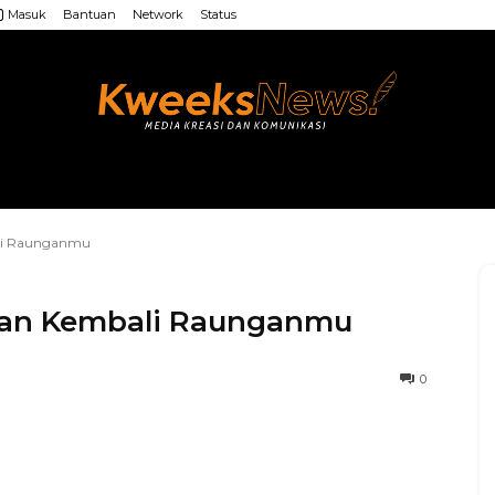
Masuk
Bantuan
Network
Status
LAINNYA
WEB MU’ALLIMIN
LAINNYA
li Raunganmu
kan Kembali Raunganmu
0
WhatsApp
Facebook
X
LINE