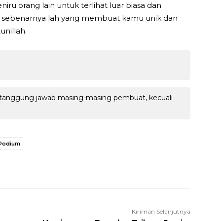
ru orang lain untuk terlihat luar biasa dan
ang sebenarnya lah yang membuat kamu unik dan
unillah.
 tanggung jawab masing-masing pembuat, kecuali
 Podium
WhatsApp
Facebook
X
LINE
Kiriman Selanjutnya