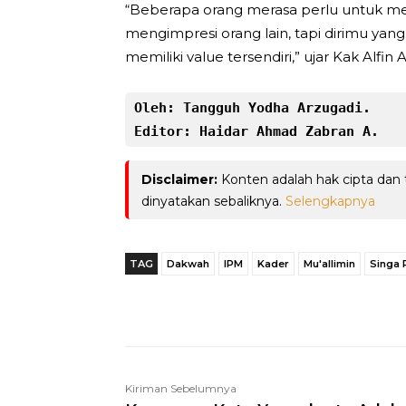
“Beberapa orang merasa perlu untuk meni
mengimpresi orang lain, tapi dirimu y
memiliki value tersendiri,” ujar Kak Alfin A
Oleh:
Tangguh Yodha Arzugadi.
Editor: Haidar Ahmad Zabran A.
Disclaimer:
Konten adalah hak cipta dan
dinyatakan sebaliknya.
Selengkapnya
TAG
Dakwah
IPM
Kader
Mu'allimin
Singa
Telegram
Bagikan
Kiriman Sebelumnya