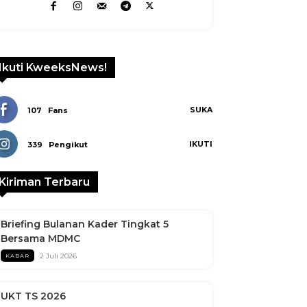
Ikuti KweeksNews!
SUKA
107
Fans
IKUTI
339
Pengikut
Kiriman Terbaru
Briefing Bulanan Kader Tingkat 5
Bersama MDMC
2 Juli 2026
KABAR
UKT TS 2026