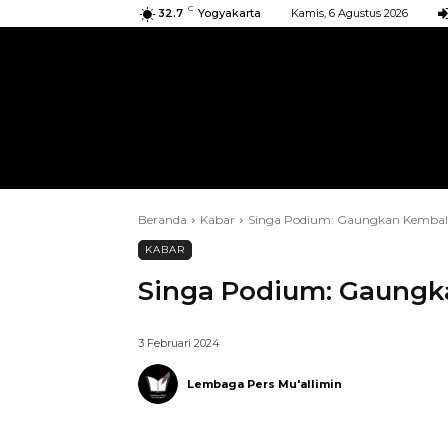
C
32.7
Yogyakarta
Kamis, 6 Agustus 2026
BERANDA
KIRIMAN
ACARA
Beranda
Kabar
Singa Podium: Gaungkan Kemba
KABAR
Singa Podium: Gaung
3 Februari 2024
Lembaga Pers Mu'allimin
Telegram
Bagikan