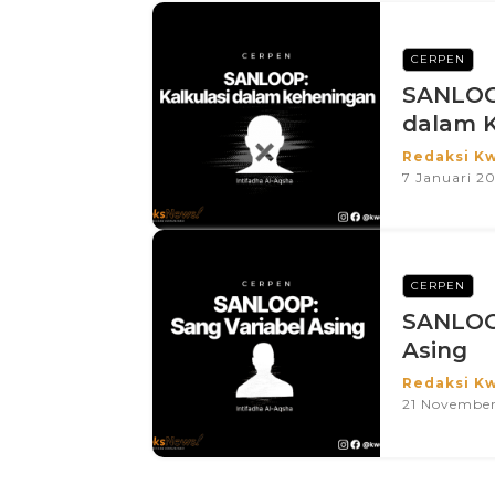
CERPEN
SANLOOP
dalam 
Redaksi K
7 Januari 2
CERPEN
SANLOOP
Asing
Redaksi K
21 Novembe