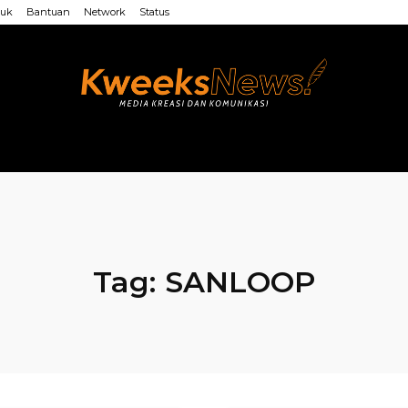
uk
Bantuan
Network
Status
LAINNYA
WEB MU’ALLIMIN
LAINNYA
Tag:
SANLOOP