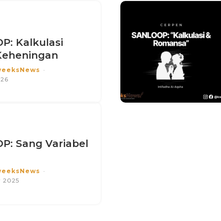
: Kalkulasi
Keheningan
weeksNews
-
026
: Sang Variabel
weeksNews
-
r 2025