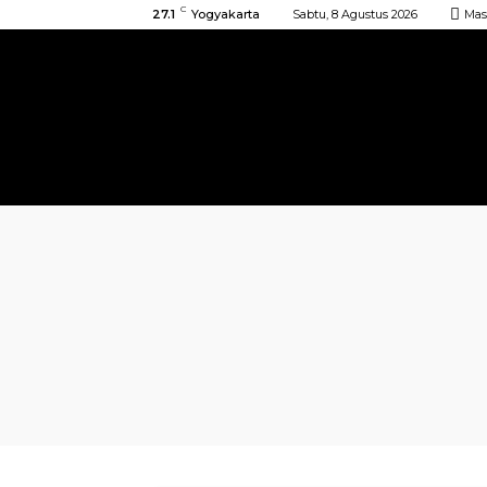
C
27.1
Yogyakarta
Sabtu, 8 Agustus 2026
Mas
BERANDA
KIRIMAN
ACARA