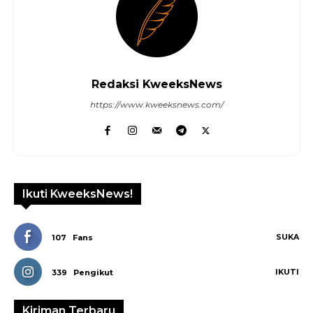
Redaksi KweeksNews
https://www.kweeksnews.com/
Ikuti KweeksNews!
SUKA
107
Fans
IKUTI
339
Pengikut
Kiriman Terbaru