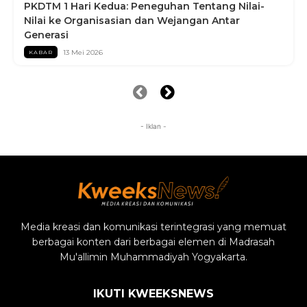
PKDTM 1 Hari Kedua: Peneguhan Tentang Nilai-
Nilai ke Organisasian dan Wejangan Antar
Generasi
13 Mei 2026
KABAR
- Iklan -
Media kreasi dan komunikasi terintegrasi yang memuat
berbagai konten dari berbagai elemen di Madrasah
Mu'allimin Muhammadiyah Yogyakarta.
IKUTI KWEEKSNEWS