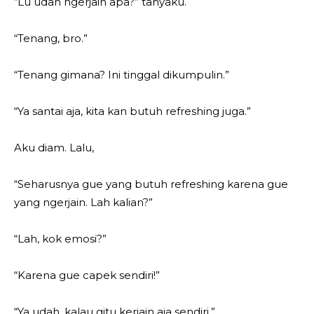
“Lu udah ngerjain apa?” tanyaku.
“Tenang, bro.”
“Tenang gimana? Ini tinggal dikumpulin.”
“Ya santai aja, kita kan butuh refreshing juga.”
Aku diam. Lalu,
“Seharusnya gue yang butuh refreshing karena gue
yang ngerjain. Lah kalian?”
“Lah, kok emosi?”
“Karena gue capek sendiri!”
“Ya udah, kalau gitu kerjain aja sendiri.”