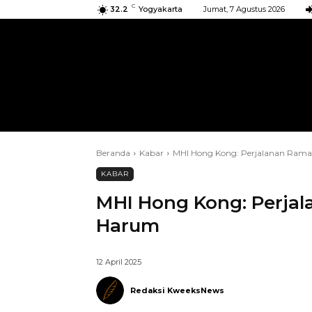
C
32.2
Yogyakarta
Jumat, 7 Agustus 2026
BERANDA
KIRIMAN
ACARA
Beranda
Kabar
MHI Hong Kong: Perjalanan Ram
KABAR
MHI Hong Kong: Perja
Harum
12 April 2025
Redaksi KweeksNews