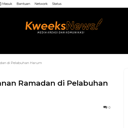
Masuk
Bantuan
Network
Status
LAINNYA
WEB MU’ALLIMIN
LAINNYA
adan di Pelabuhan Harum
lanan Ramadan di Pelabuhan
0