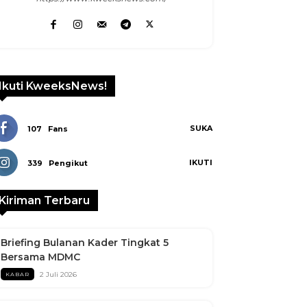
Linkedin
Ikuti KweeksNews!
SUKA
107
Fans
IKUTI
339
Pengikut
Kiriman Terbaru
Briefing Bulanan Kader Tingkat 5
Bersama MDMC
2 Juli 2026
KABAR