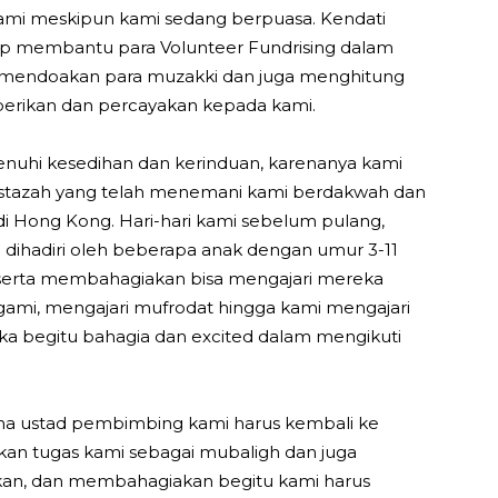
ami meskipun kami sedang berpuasa. Kendati
ap membantu para Volunteer Fundrising dalam
 mendoakan para muzakki dan juga menghitung
erikan dan percayakan kepada kami.
penuhi kesedihan dan kerinduan, karenanya kami
ustazah yang telah menemani kami berdakwah dan
i Hong Kong. Hari-hari kami sebelum pulang,
 dihadiri oleh beberapa anak dengan umur 3-11
serta membahagiakan bisa mengajari mereka
igami, mengajari mufrodat hingga kami mengajari
a begitu bahagia dan excited dalam mengikuti
ma ustad pembimbing kami harus kembali ke
akan tugas kami sebagai mubaligh dan juga
an, dan membahagiakan begitu kami harus