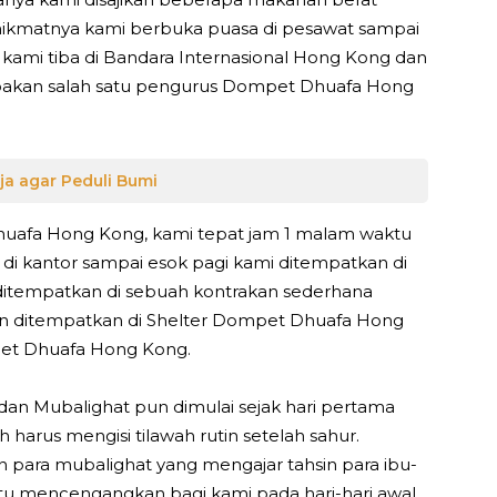
 nikmatnya kami berbuka puasa di pesawat sampai
ami tiba di Bandara Internasional Hong Kong dan
pakan salah satu pengurus Dompet Dhuafa Hong
a agar Peduli Bumi
uafa Hong Kong, kami tepat jam 1 malam waktu
 di kantor sampai esok pagi kami ditempatkan di
ditempatkan di sebuah kontrakan sederhana
n ditempatkan di Shelter Dompet Dhuafa Hong
pet Dhuafa Hong Kong.
dan Mubalighat pun dimulai sejak hari pertama
 harus mengisi tilawah rutin setelah sahur.
para mubalighat yang mengajar tahsin para ibu-
egitu mencengangkan bagi kami pada hari-hari awal