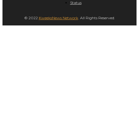
Status
© 2022
KweeksNews Network
. All Rights Reserved.