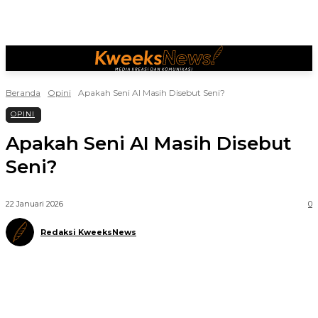
Beranda
Opini
Apakah Seni AI Masih Disebut Seni?
OPINI
Apakah Seni AI Masih Disebut
Seni?
22 Januari 2026
0
Redaksi KweeksNews
Telegram
WhatsApp
Facebook
X