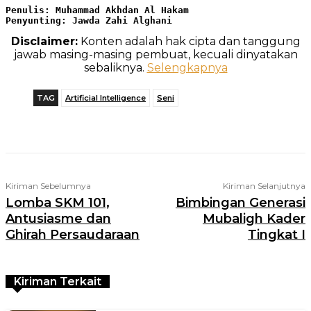
Penulis: Muhammad Akhdan Al Hakam

Penyunting: Jawda Zahi Alghani
Disclaimer:
Konten adalah hak cipta dan tanggung
jawab masing-masing pembuat, kecuali dinyatakan
sebaliknya.
Selengkapnya
TAG
Artificial Intelligence
Seni
Telegram
WhatsApp
Facebook
X
Kiriman Sebelumnya
Kiriman Selanjutnya
Lomba SKM 101,
Bimbingan Generasi
Antusiasme dan
Mubaligh Kader
Ghirah Persaudaraan
Tingkat I
Kiriman Terkait