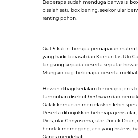
Beberapa sudah menduga bahwa isi box t
disalah satu box bening, seekor ular ber
ranting pohon.
Giat 5 kali ini berupa pemaparan mater
yang hadir berasal dari Komunitas Ulo 
langsung kepada peserta seputar hewan 
Mungkin bagi beberapa peserta melihat
Hewan dibagi kedalam beberapa jenis 
tumbuhan disebut
herbivora
dan pemaka
Galak kemudian menjelaskan lebih spes
Peserta ditunjukkan beberapa jenis ular, d
Picis, ular Gonyosoma, ular Pucuk Daun, 
hendak memegang, ada yang histeris, ba
Ganas mendekati.