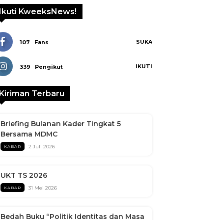
Ikuti KweeksNews!
Linkedin
SUKA
107
Fans
IKUTI
339
Pengikut
Kiriman Terbaru
Briefing Bulanan Kader Tingkat 5
Bersama MDMC
2 Juli 2026
KABAR
UKT TS 2026
31 Mei 2026
KABAR
Bedah Buku “Politik Identitas dan Masa