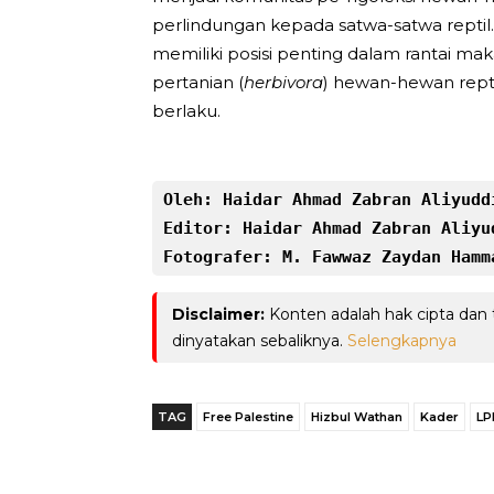
perlindungan kepada satwa-satwa reptil
memiliki posisi penting dalam rantai 
pertanian (
herbivora
) hewan-hewan repti
berlaku.
Oleh: Haidar Ahmad Zabran Aliyudd
Editor: Haidar Ahmad Zabran Aliyu
Fotografer: M. Fawwaz Zaydan Hamm
Disclaimer:
Konten adalah hak cipta dan
dinyatakan sebaliknya.
Selengkapnya
TAG
Free Palestine
Hizbul Wathan
Kader
LP
Telegram
Bagikan