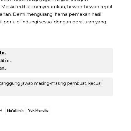
. Meski terlihat menyeramkan, hewan-hewan reptil
makanan. Demi mengurangi hama pemakan hasil
l perlu dilindungi sesuai dengan peraturan yang
in.
ddin.
am.
 tanggung jawab masing-masing pembuat, kecuali
M
Mu'allimin
Yuk Menulis
WhatsApp
Facebook
X
LINE