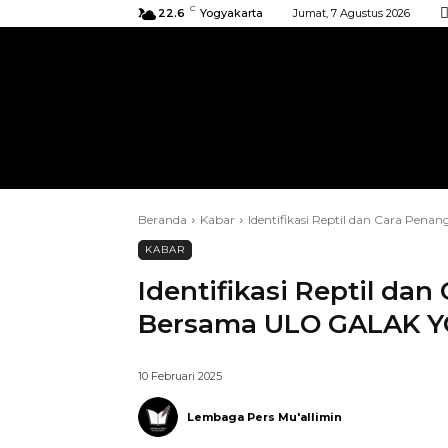
C
22.6
Yogyakarta
Jumat, 7 Agustus 2026
BERANDA
KIRIMAN
ACARA
Beranda
Kabar
Identifikasi Reptil dan Cara 
KABAR
Identifikasi Reptil da
Bersama ULO GALAK 
10 Februari 2025
Lembaga Pers Mu'allimin