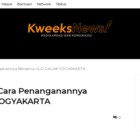
Masuk
Bantuan
Network
Status
LAINNYA
WEB MU’ALLIMIN
LAINNYA
Penanganannya Bersama ULO GALAK YOGYAKARTA
n Cara Penanganannya
YOGYAKARTA
0