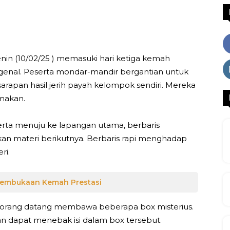
WhatsApp
Facebook
X
LINE
nin (10/02/25 ) memasuki hari ketiga kemah
genal. Peserta mondar-mandir bergantian untuk
sarapan hasil jerih payah kelompok sendiri. Mereka
makan.
serta menuju ke lapangan utama, berbaris
n materi berikutnya. Berbaris rapi menghadap
ri.
Pembukaan Kemah Prestasi
a orang datang membawa beberapa box misterius.
kan dapat menebak isi dalam box tersebut.