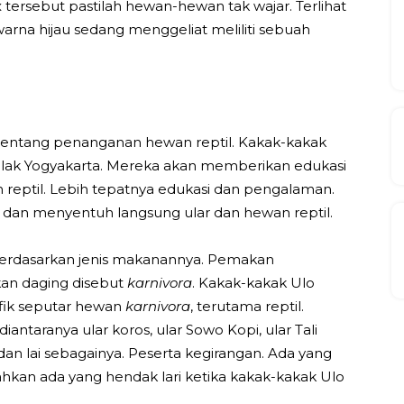
ersebut pastilah hewan-hewan tak wajar. Terlihat
warna hijau sedang menggeliat meliliti sebuah
i tentang penanganan hewan reptil. Kakak-kakak
Galak Yogyakarta. Mereka akan memberikan edukasi
reptil. Lebih tepatnya edukasi dan pengalaman.
 dan menyentuh langsung ular dan hewan reptil.
berdasarkan jenis makanannya. Pemakan
n daging disebut
karnivora
. Kakak-kakak Ulo
ifik seputar hewan
karnivora
, terutama reptil.
iantaranya ular koros, ular Sowo Kopi, ular Tali
dan lai sebagainya. Peserta kegirangan. Ada yang
hkan ada yang hendak lari ketika kakak-kakak Ulo