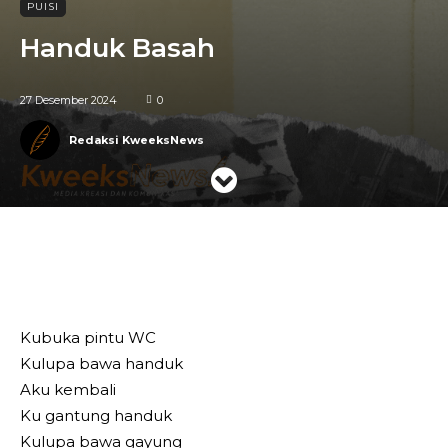
PUISI
Handuk Basah
27 Desember 2024
0
Redaksi KweeksNews
Telegram
WhatsApp
Facebook
Kubuka pintu WC
Kulupa bawa handuk
Aku kembali
Ku gantung handuk
Kulupa bawa gayung