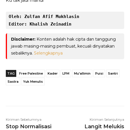
Ku tak jadi mandi
Oleh: Zulfan Afif Mukhlasin
Editor: Khalish Zeinadin
Disclaimer:
Konten adalah hak cipta dan tanggung
jawab masing-masing pembuat, kecuali dinyatakan
sebaliknya.
Selengkapnya
TAG
Free Palestine
Kader
LPM
Mu'allimin
Puisi
Santri
Sastra
Yuk Menulis
Telegram
WhatsApp
Facebook
Kiriman Sebelumnya
Kiriman Selanjutnya
Stop Normalisasi
Langit Melukis