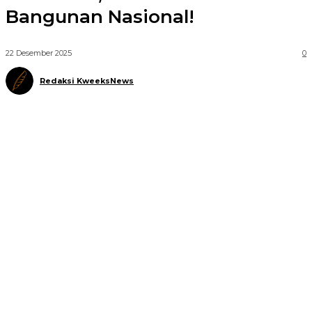
Bangunan Nasional!
22 Desember 2025
0
Redaksi KweeksNews
Telegram
WhatsApp
Facebook
X