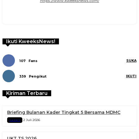
https://www.kweeksnews.com/
Ikuti KweeksNews!
SUKA
107
Fans
IKUTI
339
Pengikut
Kiriman Terbaru
Briefing Bulanan Kader Tingkat 5 Bersama MDMC
2 Juli 2026
KABAR
UKT TS 2026