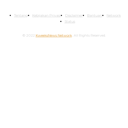
Tentang
Kebijakan Privasi
Disclaimer
Bantuan
Network
Status
© 2022
KweeksNews Network
. All Rights Reserved.