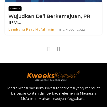
KABAR
Wujudkan Da’i Berkemajuan, PR
IPM...
Lembaga Pers Mu'allimin
-
15 Oktober 2022
Media kreasi dan komunikasi terintegrasi yang memuat
berbagai konten dari berbagai elemen di Madrasah
Mu'allimin Muhammadiyah Yogyakarta.