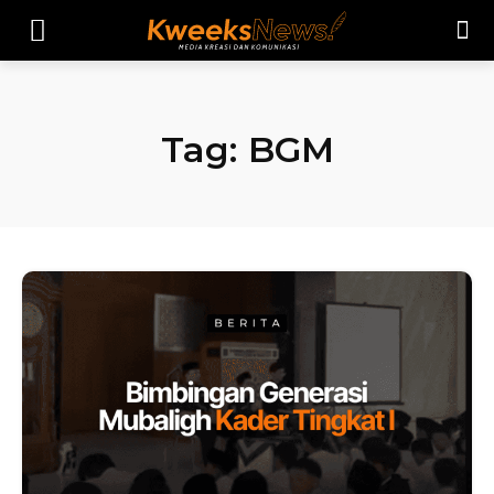
Tag:
BGM