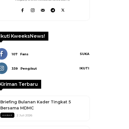
Linkedin
Ikuti KweeksNews!
SUKA
107
Fans
IKUTI
339
Pengikut
Kiriman Terbaru
Briefing Bulanan Kader Tingkat 5
Bersama MDMC
2 Juli 2026
KABAR