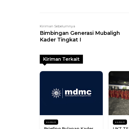
Kiriman Sebelumnya
Bimbingan Generasi Mubaligh
Kader Tingkat I
Kiriman Terkait
KABAR
KABAR
Briefing Bulanan Kader
UKT TS