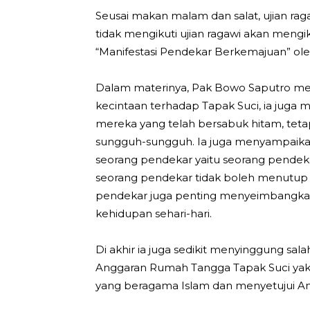
Seusai makan malam dan salat, ujian rag
tidak mengikuti ujian ragawi akan meng
“Manifestasi Pendekar Berkemajuan” ol
Dalam materinya, Pak Bowo Saputro men
kecintaan terhadap Tapak Suci, ia jug
mereka yang telah bersabuk hitam, teta
sungguh-sungguh. Ia juga menyampaikan 
seorang pendekar yaitu seorang pendekar 
seorang pendekar tidak boleh menutup dir
pendekar juga penting menyeimbangkan 
kehidupan sehari-hari.
Di akhir ia juga sedikit menyinggung sa
Anggaran Rumah Tangga Tapak Suci yakn
yang beragama Islam dan menyetujui A