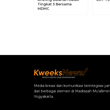
Tingkat 5 Bersama
MDMC
Media kreasi dan komunikasi terintegrasi 
dari berbagai elemen di Madrasah Mu'alli
Yogyakarta.