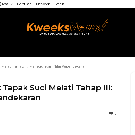
Masuk
Bantuan
Network
Status
LAINNYA
WEB MU’ALLIMIN
LAINNYA
 Melati Tahap III: Meneguhkan Nilai Kependekaran
Tapak Suci Melati Tahap III:
endekaran
0