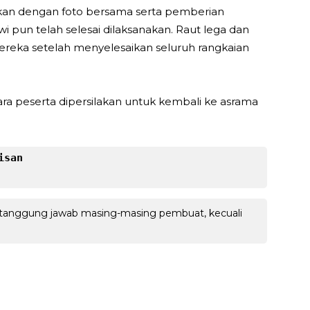
utkan dengan foto bersama serta pemberian
awi pun telah selesai dilaksanakan. Raut lega dan
mereka setelah menyelesaikan seluruh rangkaian
ra peserta dipersilakan untuk kembali ke asrama
san

 tanggung jawab masing-masing pembuat, kecuali
WhatsApp
Facebook
X
LINE