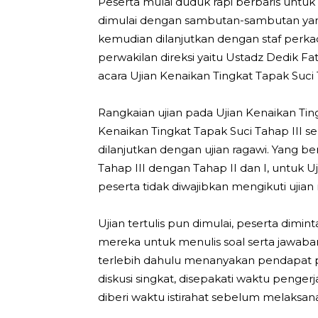
Peserta mulai duduk rapi berbaris untu
dimulai dengan sambutan-sambutan yang
kemudian dilanjutkan dengan staf perkade
perwakilan direksi yaitu Ustadz Dedik 
acara Ujian Kenaikan Tingkat Tapak Suci T
Rangkaian ujian pada Ujian Kenaikan Ting
Kenaikan Tingkat Tapak Suci Tahap III sep
dilanjutkan dengan ujian ragawi. Yang be
Tahap III dengan Tahap II dan I, untuk Uj
peserta tidak diwajibkan mengikuti ujian r
Ujian tertulis pun dimulai, peserta dimi
mereka untuk menulis soal serta jawaba
terlebih dahulu menanyakan pendapat p
diskusi singkat, disepakati waktu pengerja
diberi waktu istirahat sebelum melaks