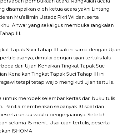
k persiapan pembukaan acara. Rangkaian acara
 disampaikan oleh ketua acara yakni Lintang,
ran Mu’allimin Ustadz Fikri Wildan, serta
Fatkhul Anwar yang sekaligus membuka rangkaian
ahap III.
kat Tapak Suci Tahap III kali ini sama dengan Ujian
erti biasanya, dimulai dengan ujian tertulis lalu
rbeda dari Ujian Kenaikan Tingkat Tapak Suci
ian Kenaikan Tingkat Tapak Suci Tahap III ini
agawi tetapi tetap wajib mengikuti ujian tertulis.
nta untuk merobek selembar kertas dari buku tulis
n. Panitia memberikan sebanyak 10 soal dan
eserta untuk waktu pengerjaannya. Setelah
an selama 15 menit. Usai ujian tertulis, peserta
anakan ISHOMA.