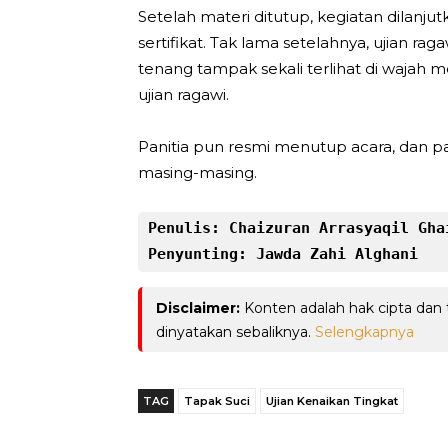
Setelah materi ditutup, kegiatan dilanj
sertifikat. Tak lama setelahnya, ujian rag
tenang tampak sekali terlihat di wajah 
ujian ragawi.
Panitia pun resmi menutup acara, dan pa
masing-masing.
Penulis: Chaizuran Arrasyaqil Ghai
Penyunting: Jawda Zahi Alghani
Disclaimer:
Konten adalah hak cipta dan
dinyatakan sebaliknya.
Selengkapnya
TAG
Tapak Suci
Ujian Kenaikan Tingkat
Telegram
Bagikan