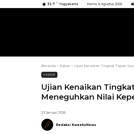
C
32.7
Yogyakarta
Kamis, 6 Agustus 2026
BERANDA
KIRIMAN
ACARA
Beranda
Kabar
Ujian Kenaikan Tingkat Tapak Suci
KABAR
Ujian Kenaikan Tingkat 
Meneguhkan Nilai Kep
23 Januari 2026
Redaksi KweeksNews