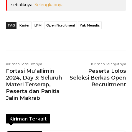
sebaliknya.
Selengkapnya
TAG
Kader
LPM
Open Rcruitment
Yuk Menulis
Telegram
WhatsApp
Facebook
Kiriman Sebelumnya
Kiriman Selanjutnya
Fortasi Mu’allimin
Peserta Lolos
2024, Day 3: Seluruh
Seleksi Berkas Open
Materi Terserap,
Recruitment
Peserta dan Panitia
Jalin Makrab
Kiriman Terkait