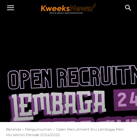
Beranda
Pengumuman
Open Recruitment Kru Lembaga Pers
Mu'allimin Periode 2024/2025