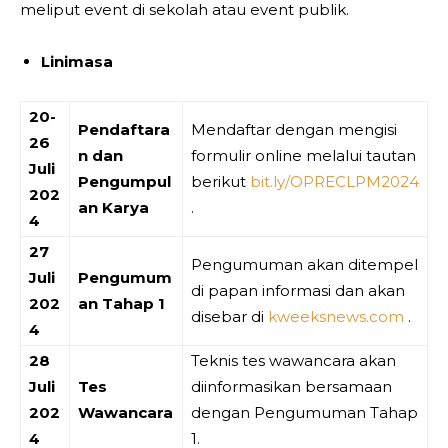
meliput event di sekolah atau event publik.
Linimasa
20-
Pendaftara
Mendaftar dengan mengisi
26
n dan
formulir online melalui tautan
Juli
Pengumpul
berikut
bit.ly/OPRECLPM2024
202
an Karya
.
4
27
Pengumuman akan ditempel
Juli
Pengumum
di papan informasi dan akan
202
an Tahap 1
disebar di
kweeksnews.com
.
4
28
Teknis tes wawancara akan
Juli
Tes
diinformasikan bersamaan
202
Wawancara
dengan Pengumuman Tahap
4
1.