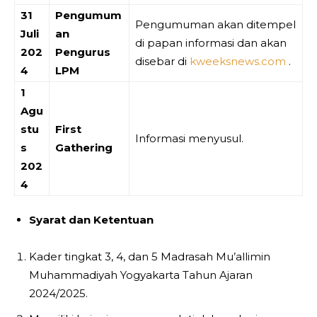
31
Pengumum
Pengumuman akan ditempel
Juli
an
di papan informasi dan akan
202
Pengurus
disebar di
kweeksnews.com
.
4
LPM
1
Agu
stu
First
Informasi menyusul.
s
Gathering
202
4
Syarat dan Ketentuan
Kader tingkat 3, 4, dan 5 Madrasah Mu’allimin
Muhammadiyah Yogyakarta Tahun Ajaran
2024/2025.