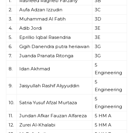
1.
Rasheed Ragheb Farzany
3B
2.
Aufa Adzan Izzudin
3C
3.
Muhammad Al Fatih
3D
4.
Adib Jordi
3E
5.
Eprillio Iqbal Rasendria
3E
6.
Gigih Danendra putra heriawan
3G
7.
Juanda Pranata Ritonga
3G
5
8.
Idan Akhmad
Engineering
5
9.
Jaisyullah Rashif Aliyyuddin
Engineering
5
10.
Satria Yusuf Afzal Murtaza
Engineering
11.
Jundan Afkar Fauzan Alfareza
5 HM A
12.
Zurei Al-Khalabi
5 HM A