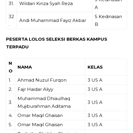
31.
Wildan Kinza Syah Reza
A
32
5 Kedinasan
Andi Muhammad Fayiz Akbar
.
B
PESERTA LOLOS SELEKSI BERKAS KAMPUS
TERPADU
N
NAMA
KELAS
O
1.
Ahmad Nuzul Furqon
3 US A
2.
Fajr Haidar Aliyy
3 US A
Muhammad Dhiaulhaq
3.
3 US A
Mujiburahman Aditama
4.
Omar Maqil Ghaisan
3 US A
5.
Omar Maqil Ghaisan
3 US A