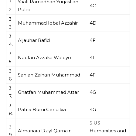
3
Yaafi Ramadhan Yugastian
4C
2.
Putra
3
Muhammad Iqbal Azzahir
4D
3.
3
Aljauhar Rafid
4F
4.
3
Naufan Azzaka Waluyo
4F
5.
3
Sahlan Zaihan Muhammad
4F
6.
3
Ghatfan Muhammad Attar
4G
7.
3
Patria Bumi Cendikia
4G
8.
5 US
3
Almanara Dziyl Qarnain
Humanities and
9.