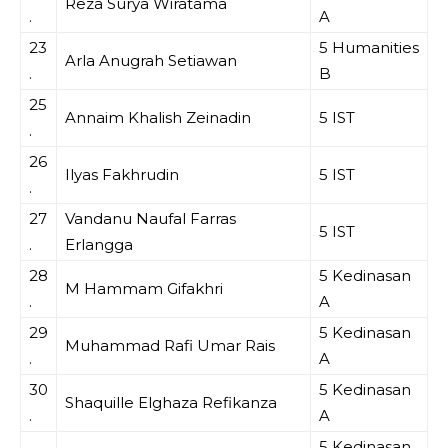
Reza Surya Wiratama
.
A
23
5 Humanities
Arla Anugrah Setiawan
.
B
25
Annaim Khalish Zeinadin
5 IST
.
26
Ilyas Fakhrudin
5 IST
.
27
Vandanu Naufal Farras
5 IST
.
Erlangga
28
5 Kedinasan
M Hammam Gifakhri
.
A
29
5 Kedinasan
Muhammad Rafi Umar Rais
.
A
30
5 Kedinasan
Shaquille Elghaza Refikanza
.
A
5 Kedinasan