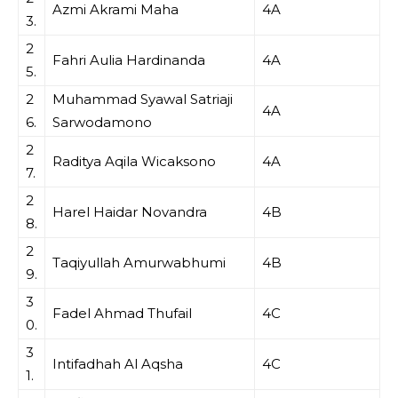
Azmi Akrami Maha
4A
3.
2
Fahri Aulia Hardinanda
4A
5.
2
Muhammad Syawal Satriaji
4A
6.
Sarwodamono
2
Raditya Aqila Wicaksono
4A
7.
2
Harel Haidar Novandra
4B
8.
2
Taqiyullah Amurwabhumi
4B
9.
3
Fadel Ahmad Thufail
4C
0.
3
Intifadhah Al Aqsha
4C
1.