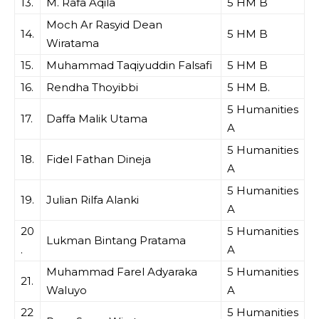
13.
M. Rafa Aqila
5 HM B
Moch Ar Rasyid Dean
14.
5 HM B
Wiratama
15.
Muhammad Taqiyuddin Falsafi
5 HM B
16.
Rendha Thoyibbi
5 HM B.
5 Humanities
17.
Daffa Malik Utama
A
5 Humanities
18.
Fidel Fathan Dineja
A
5 Humanities
19.
Julian Rilfa Alanki
A
20
5 Humanities
Lukman Bintang Pratama
.
A
Muhammad Farel Adyaraka
5 Humanities
21.
Waluyo
A
22
5 Humanities