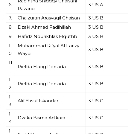
Radintha Shiddqy Ghaisani
6.
3 US A
Razano
7.
Chaizuran Arasyaqil Ghaisan
3 US B
8.
Dzaki Ahmad Fadihillah
3 US B
9.
Hafidz Nourikhlas Elquthb
3 US B
1
Muhammad Rifyal Al Farizy
3 US B
0.
Wayoi
11
Riefda Elang Persada
3 US B
.
1
Riefda Elang Persada
3 US B
2.
1
Alif Yusuf Iskandar
3 US C
3.
1
Dzaka Bisma Adikara
3 US C
4.
1