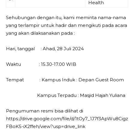
Health
Sehubungan dengan itu, kami meminta nama-nama
yang terlampir untuk hadir dan mengikuti pada acara
yang akan dilaksanakan pada :
Hari, tanggal : Ahad, 28 Juli 2024
Waktu : 15.30-17.00 WIB
Tempat : Kampus Induk : Depan Guest Room
Kampus Terpadu : Masjid Hajah Yuliana
Pengumuman resmi bisa dilihat di
https://drive.google.com/file/d/1tOy7_1J7f3ApWu8Cigz
FBoK5-iX2ffeh/view?usp=drive_link