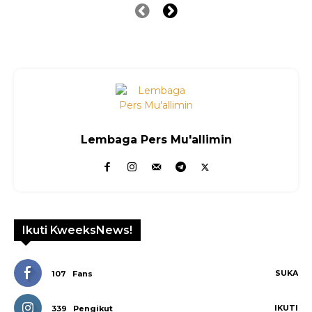
Lembaga Pers Mu'allimin
Ikuti KweeksNews!
SUKA
107
Fans
IKUTI
339
Pengikut