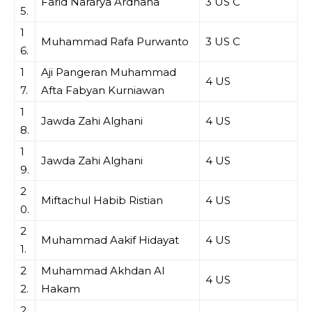
Farid Nararya Ardhana
3 US C
5.
1
Muhammad Rafa Purwanto
3 US C
6.
1
Aji Pangeran Muhammad
4 US
7.
Afta Fabyan Kurniawan
1
Jawda Zahi Alghani
4 US
8.
1
Jawda Zahi Alghani
4 US
9.
2
Miftachul Habib Ristian
4 US
0.
2
Muhammad Aakif Hidayat
4 US
1.
2
Muhammad Akhdan Al
4 US
2.
Hakam
2