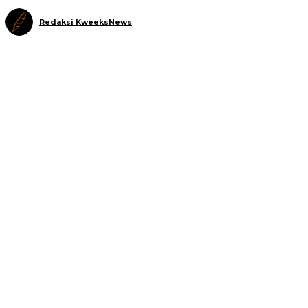
Redaksi KweeksNews
Telegram
WhatsApp
Facebook
X