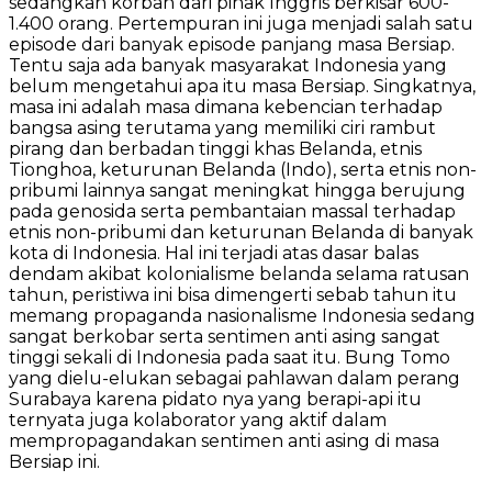
sedangkan korban dari pihak Inggris berkisar 600-
1.400 orang. Pertempuran ini juga menjadi salah satu
episode dari banyak episode panjang masa Bersiap.
Tentu saja ada banyak masyarakat Indonesia yang
belum mengetahui apa itu masa Bersiap. Singkatnya,
masa ini adalah masa dimana kebencian terhadap
bangsa asing terutama yang memiliki ciri rambut
pirang dan berbadan tinggi khas Belanda, etnis
Tionghoa, keturunan Belanda (Indo), serta etnis non-
pribumi lainnya sangat meningkat hingga berujung
pada genosida serta pembantaian massal terhadap
etnis non-pribumi dan keturunan Belanda di banyak
kota di Indonesia. Hal ini terjadi atas dasar balas
dendam akibat kolonialisme belanda selama ratusan
tahun, peristiwa ini bisa dimengerti sebab tahun itu
memang propaganda nasionalisme Indonesia sedang
sangat berkobar serta sentimen anti asing sangat
tinggi sekali di Indonesia pada saat itu. Bung Tomo
yang dielu-elukan sebagai pahlawan dalam perang
Surabaya karena pidato nya yang berapi-api itu
ternyata juga kolaborator yang aktif dalam
mempropagandakan sentimen anti asing di masa
Bersiap ini.