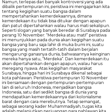
Namun, terlepas dari banyak kontroversi yang ada
dibalik pertempuran ini, peristiwa ini mengajarkan kita
tentang kegigihan suatu bangsa dalam
mempertahankan kemerdekaannya, dimana
kemerdekaan itu tidak bisa ditukar dengan apapun
dan patut dipertahankan walau harus mati sekalipun.
Seperti slogan yang banyak beredar di Surabaya pada
perang 10 November: “Merdeka atau mati!” peristiwa
ini menunjukkan pada dunia akan kegigihan suatu
bangsa yang baru saja lahir di muka bumi ini, suatu
bangsa yang masih tertatih-tatih dalam berjalan
mengarungi ganasnya dunia, bahwasannya keinginan
mereka hanya satu, “Merdeka”. Dan kemerdekaan itu
akan dipertahankan dengan apapun, walau harus
meregang nyawa. Atas kegigihan masyarakat
Surabaya, hingga hari ini Surabaya dikenal sebagai
kota pahlawan. Peristiwa pertempuran 10 November
ini bersamaan dengan pertempuran-pertempuran
lain di seluruh Indonesia, menjadikan bangsa
Indonesia, satu dari sedikit bangsa di dunia yang
mendapatkan kemerdekaannya dari kolonialisme
barat dengan cara merebutnya. Tetap semangat,
sebagai seorang kader Muhammadiyah, tugas kita
adalah melanjutkan perjuangan para pahlawan kita