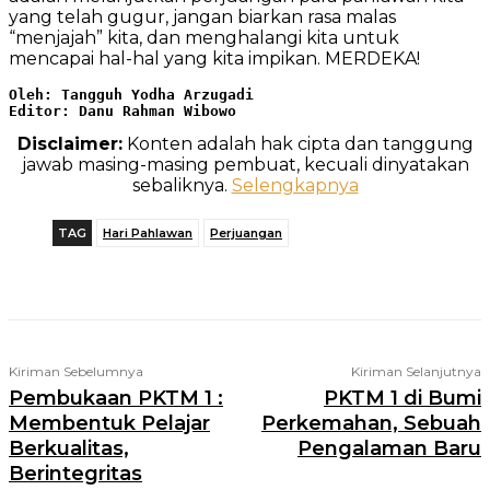
yang telah gugur, jangan biarkan rasa malas
“menjajah” kita, dan menghalangi kita untuk
mencapai hal-hal yang kita impikan. MERDEKA!
Oleh: Tangguh Yodha Arzugadi
Editor: Danu Rahman Wibowo
Disclaimer:
Konten adalah hak cipta dan tanggung
jawab masing-masing pembuat, kecuali dinyatakan
sebaliknya.
Selengkapnya
TAG
Hari Pahlawan
Perjuangan
Telegram
WhatsApp
Facebook
X
Kiriman Sebelumnya
Kiriman Selanjutnya
Pembukaan PKTM 1 :
PKTM 1 di Bumi
Membentuk Pelajar
Perkemahan, Sebuah
Berkualitas,
Pengalaman Baru
Berintegritas