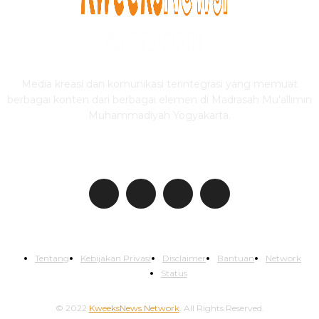
Media kreasi dan komunikasi terintegrasi yang memuat
berbagai konten dari berbagai elemen di Madrasah Mu'allimin
Muhammadiyah Yogyakarta.
IKUTI KWEEKSNEWS
Tentang
Kebijakan Privasi
Disclaimer
Bantuan
Network
Status
© 2022
KweeksNews Network
. All Rights Reserved.