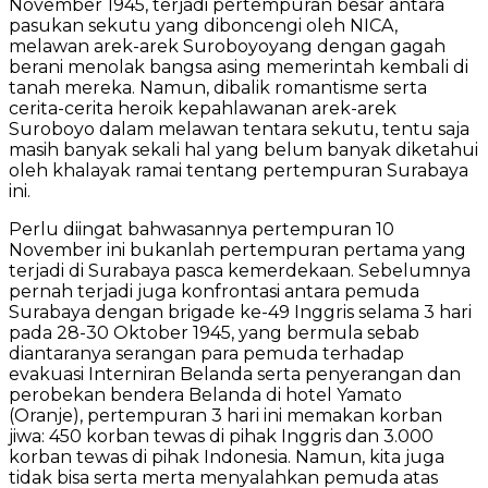
November 1945, terjadi pertempuran besar antara
pasukan sekutu yang diboncengi oleh NICA,
melawan arek-arek Suroboyoyang dengan gagah
berani menolak bangsa asing memerintah kembali di
tanah mereka. Namun, dibalik romantisme serta
cerita-cerita heroik kepahlawanan arek-arek
Suroboyo dalam melawan tentara sekutu, tentu saja
masih banyak sekali hal yang belum banyak diketahui
oleh khalayak ramai tentang pertempuran Surabaya
ini.
Perlu diingat bahwasannya pertempuran 10
November ini bukanlah pertempuran pertama yang
terjadi di Surabaya pasca kemerdekaan. Sebelumnya
pernah terjadi juga konfrontasi antara pemuda
Surabaya dengan brigade ke-49 Inggris selama 3 hari
pada 28-30 Oktober 1945, yang bermula sebab
diantaranya serangan para pemuda terhadap
evakuasi Interniran Belanda serta penyerangan dan
perobekan bendera Belanda di hotel Yamato
(Oranje), pertempuran 3 hari ini memakan korban
jiwa: 450 korban tewas di pihak Inggris dan 3.000
korban tewas di pihak Indonesia. Namun, kita juga
tidak bisa serta merta menyalahkan pemuda atas