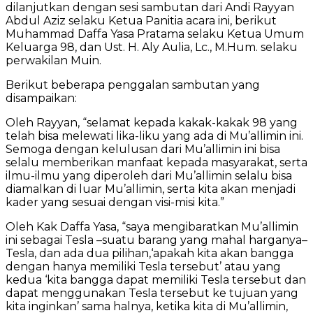
dilanjutkan dengan sesi sambutan dari Andi Rayyan
Abdul Aziz selaku Ketua Panitia acara ini, berikut
Muhammad Daffa Yasa Pratama selaku Ketua Umum
Keluarga 98, dan Ust. H. Aly Aulia, Lc., M.Hum. selaku
perwakilan Muin.
Berikut beberapa penggalan sambutan yang
disampaikan:
Oleh Rayyan, “selamat kepada kakak-kakak 98 yang
telah bisa melewati lika-liku yang ada di Mu’allimin ini.
Semoga dengan kelulusan dari Mu’allimin ini bisa
selalu memberikan manfaat kepada masyarakat, serta
ilmu-ilmu yang diperoleh dari Mu’allimin selalu bisa
diamalkan di luar Mu’allimin, serta kita akan menjadi
kader yang sesuai dengan visi-misi kita.”
Oleh Kak Daffa Yasa, “saya mengibaratkan Mu’allimin
ini sebagai Tesla –suatu barang yang mahal harganya–
Tesla, dan ada dua pilihan,‘apakah kita akan bangga
dengan hanya memiliki Tesla tersebut’ atau yang
kedua ‘kita bangga dapat memiliki Tesla tersebut dan
dapat menggunakan Tesla tersebut ke tujuan yang
kita inginkan’ sama halnya, ketika kita di Mu’allimin,