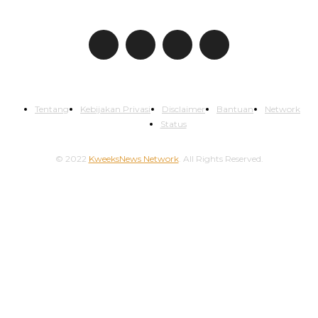
IKUTI KWEEKSNEWS
Tentang
Kebijakan Privasi
Disclaimer
Bantuan
Network
Status
© 2022
KweeksNews Network
. All Rights Reserved.