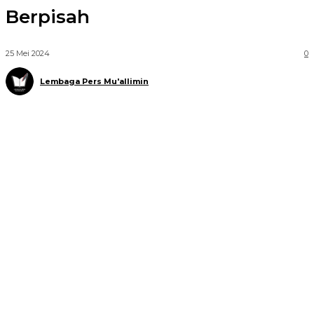
Berpisah
25 Mei 2024
0
Lembaga Pers Mu'allimin
Telegram
WhatsApp
Facebook
X