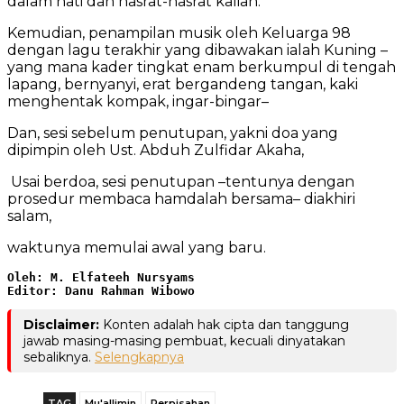
dalam hati dan hasrat-hasrat kalian.”
Kemudian, penampilan musik oleh Keluarga 98
dengan lagu terakhir yang dibawakan ialah Kuning –
yang mana kader tingkat enam berkumpul di tengah
lapang, bernyanyi, erat bergandeng tangan, kaki
menghentak kompak, ingar-bingar–
Dan, sesi sebelum penutupan, yakni doa yang
dipimpin oleh Ust. Abduh Zulfidar Akaha,
Usai berdoa, sesi penutupan –tentunya dengan
prosedur membaca hamdalah bersama– diakhiri
salam,
waktunya memulai awal yang baru.
Oleh: M. Elfateeh Nursyams
Editor: Danu Rahman Wibowo
Disclaimer:
Konten adalah hak cipta dan tanggung
jawab masing-masing pembuat, kecuali dinyatakan
sebaliknya.
Selengkapnya
TAG
Mu'allimin
Perpisahan