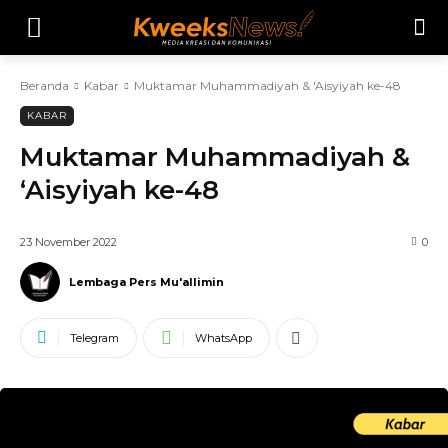
Beranda
Kabar
Muktamar Muhammadiyah & 'Aisyiyah ke-48
KABAR
Muktamar Muhammadiyah &
‘Aisyiyah ke-48
23 November 2022
0
Lembaga Pers Mu'allimin
Telegram
WhatsApp