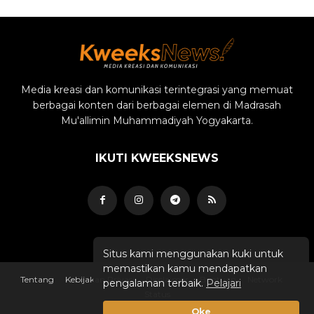
Media kreasi dan komunikasi terintegrasi yang memuat
berbagai konten dari berbagai elemen di Madrasah
Mu'allimin Muhammadiyah Yogyakarta.
IKUTI KWEEKSNEWS
Situs kami menggunakan kuki untuk
memastikan kamu mendapatkan
Tentang
Kebijakan Privasi
Disclaimer
Bantuan
Network
pengalaman terbaik.
Pelajari
Status
Oke