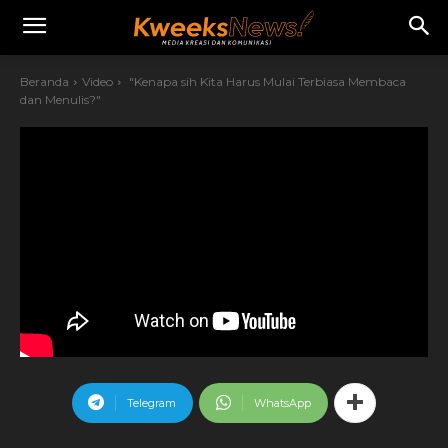
Beranda
Video
"Kenapa sih Kita Harus Mulai Terbiasa Membaca
dan Menulis?"
Telegram
WhatsApp