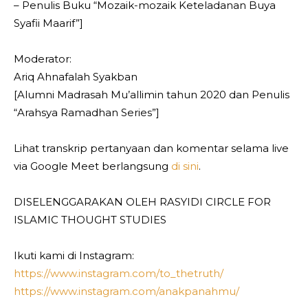
– Penulis Buku “Mozaik-mozaik Keteladanan Buya
Syafii Maarif”]
Moderator:
Ariq Ahnafalah Syakban
[Alumni Madrasah Mu’allimin tahun 2020 dan Penulis
“Arahsya Ramadhan Series”]
Lihat transkrip pertanyaan dan komentar selama live
via Google Meet berlangsung
di sini
.
DISELENGGARAKAN OLEH RASYIDI CIRCLE FOR
ISLAMIC THOUGHT STUDIES
Ikuti kami di Instagram:
https://www.instagram.com/to_thetruth/
https://www.instagram.com/anakpanahmu/