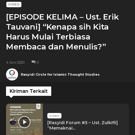
VIDEO
[EPISODE KELIMA – Ust. Erik
Tauvani] “Kenapa sih Kita
Harus Mulai Terbiasa
Membaca dan Menulis?”
4 Juni 2020
0
Rasyidi Circle for Islamic Thought Studies
Kiriman Terkait
VIDEO
[Rasyidi Forum #5 – Ust. Zulkifli]
“Memaknai...