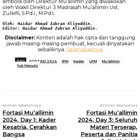
simbolis oleh Direktur Mu’allimin yang diwakilkan
oleh Wakil Direktur 3 Madrasah Mu’allimin Ust,
Zulkifli, S.Pd.I., M.Pd.I.
Oleh: Haidar Ahmad Zabran Aliyuddin.
Editor: Haidar Ahmad Zabran Aliyuddin.
Disclaimer:
Konten adalah hak cipta dan tanggung
jawab masing-masing pembuat, kecuali dinyatakan
sebaliknya.
Selengkapnya
TAG
FORTASI 2024
IPM
Kader
LPM
Mu'allimin
Yuk Menulis
Telegram
WhatsApp
Facebook
X
Kiriman Sebelumnya
Kiriman Selanjutnya
Fortasi Mu’allimin
Fortasi Mu’allimin
2024, Day 1: Kader
2024, Day 3: Seluruh
Kesatria, Cerahkan
Materi Terserap,
Bangsa
Peserta dan Panitia