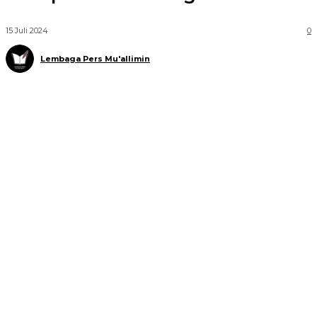
15 Juli 2024
0
Lembaga Pers Mu'allimin
Telegram
WhatsApp
Facebook
X