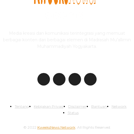
Media kreasi dan komunikasi terintegrasi yang memuat
berbagai konten dari berbagai elemen di Madrasah Mu'allimin
Muhammadiyah Yogyakarta.
IKUTI KWEEKSNEWS
Tentang
Kebijakan Privasi
Disclaimer
Bantuan
Network
Status
© 2022
KweeksNews Network
. All Rights Reserved.