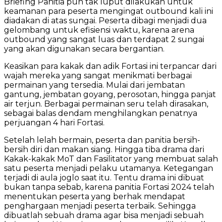
Briefing Panitia pun tak luput dilakukan untuk
keamanan para peserta mengingat outbound kali ini
diadakan di atas sungai. Peserta dibagi menjadi dua
gelombang untuk efisiensi waktu, karena arena
outbound yang sangat luas dan terdapat 2 sungai
yang akan digunakan secara bergantian.
Keasikan para kakak dan adik Fortasi ini terpancar dari
wajah mereka yang sangat menikmati berbagai
permainan yang tersedia. Mulai dari jembatan
gantung, jembatan goyang, perosotan, hingga panjat
air terjun. Berbagai permainan seru telah dirasakan,
sebagai balas dendam menghilangkan penatnya
perjuangan 4 hari Fortasi.
Setelah lelah bermain, peserta dan panitia bersih-
bersih diri dan makan siang. Hingga tiba drama dari
Kakak-kakak MoT dan Fasilitator yang membuat salah
satu peserta menjadi pelaku utamanya. Ketegangan
terjadi di aula joglo saat itu. Tentu drama ini dibuat
bukan tanpa sebab, karena panitia Fortasi 2024 telah
menentukan peserta yang berhak mendapat
penghargaan menjadi peserta terbaik. Sehingga
dibuatlah sebuah drama agar bisa menjadi sebuah