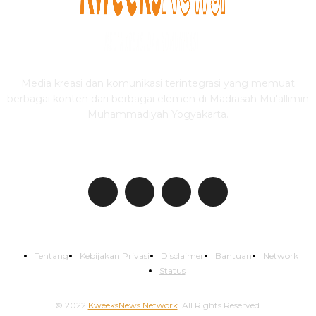
Media kreasi dan komunikasi terintegrasi yang memuat
berbagai konten dari berbagai elemen di Madrasah Mu'allimin
Muhammadiyah Yogyakarta.
IKUTI KWEEKSNEWS
Tentang
Kebijakan Privasi
Disclaimer
Bantuan
Network
Status
© 2022
KweeksNews Network
. All Rights Reserved.