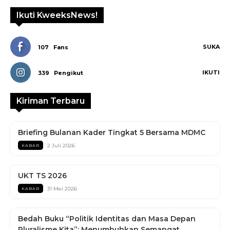
Ikuti KweeksNews!
SUKA
107
Fans
IKUTI
339
Pengikut
Kiriman Terbaru
Briefing Bulanan Kader Tingkat 5 Bersama MDMC
2 Juli 2026
KABAR
UKT TS 2026
31 Mei 2026
KABAR
Bedah Buku “Politik Identitas dan Masa Depan
Pluralisme Kita”: Menumbuhkan Semangat