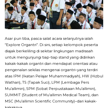
Asar pun tiba, pasca salat acara selanjutnya ialah
“Explore Organtri”. Di sini, setiap kelompok peserta
diajak berkeliling di sekitar lingkungan madrasah
untuk mengunjungi tiap-tiap stand yang didirikan
kakak-kakak organtri dan mendapat orientasi atau
pengenalan sekilas mengenai organtri–yang terdiri
atas IPM (Ikatan Pelajar Muhammadiyah), HW (Hizbul
Wathan), TS (Tapak Suci), LPM (Lembaga Pers
Mu’allimin), SPM (Sobat Perpustakaan Mu’allimin),
SUMMIT (Student of Mu’allimin Medical Team), dan
MSC (Mu’allimin Scientific Community)–dari kakak-
kakaknya.