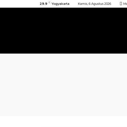
C
29.9
Yogyakarta
Kamis, 6 Agustus 2026
M
BERANDA
KIRIMAN
ACARA