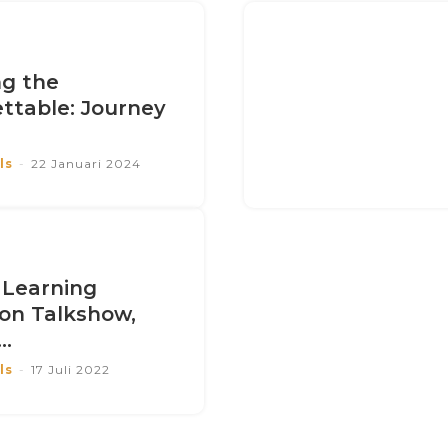
ng the
ttable: Journey
ls
-
22 Januari 2024
 Learning
on Talkshow,
..
ls
-
17 Juli 2022