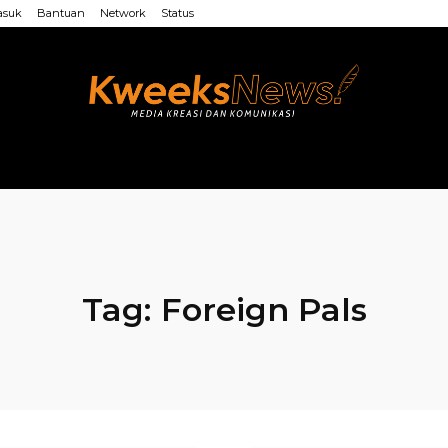
asuk
Bantuan
Network
Status
LAINNYA
WEB MU’ALLIMIN
LAINNYA
Tag:
Foreign Pals